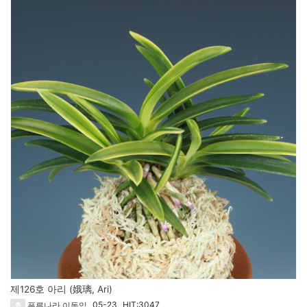
114
제126호 아리 (娥璃, Ari)
05-23
HIT:3047
푸른나라 이동익