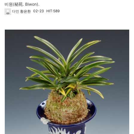
비원(秘苑. Biwon).
02-23
HIT:589
다인 황윤환
119