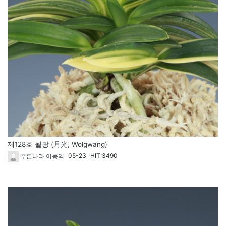
제128호 월광 (月光, Wolgwang)
05-23
HIT:3490
푸른나라 이동익
115