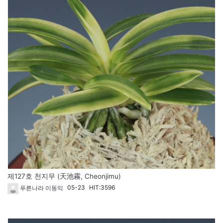
제127호 천지무 (天池霧, Cheonjimu)
05-23
HIT:3596
푸른나라 이동익