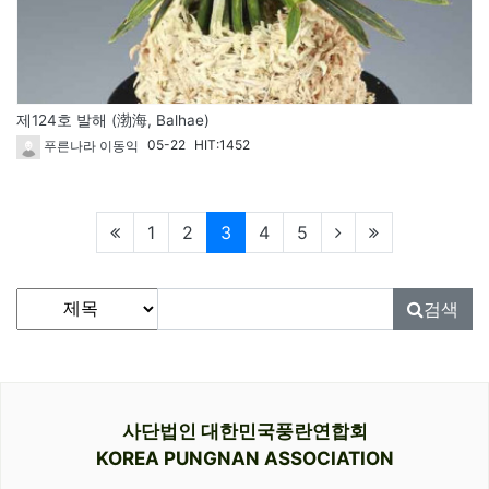
제124호 발해 (渤海, Balhae)
05-22
HIT:1452
푸른나라 이동익
현재페이지
1
2
3
4
5
게시물 검색
검색대상
검색어
필수
검색
사단법인 대한민국풍란연합회
KOREA PUNGNAN ASSOCIATION