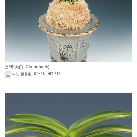
천백(天白. Cheonbaek)
02-23
HIT:715
다인 황윤환
116