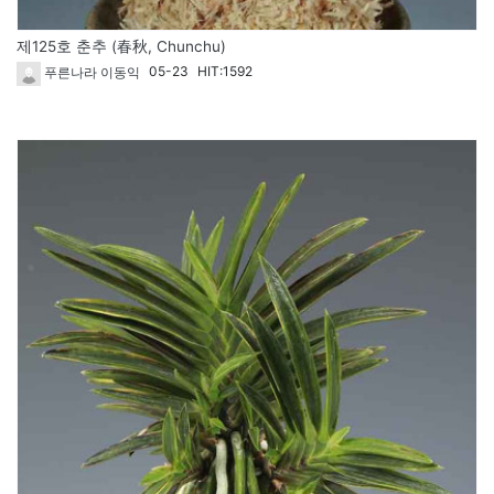
제125호 춘추 (春秋, Chunchu)
05-23
HIT:1592
푸른나라 이동익
112