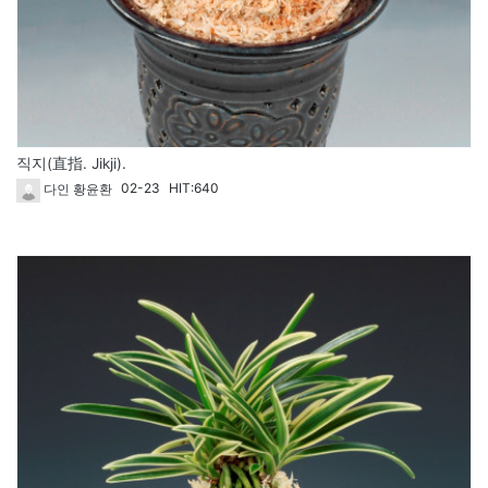
직지(直指. Jikji).
02-23
HIT:640
다인 황윤환
117