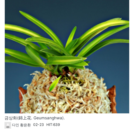
금상화(錦上花. Geumsanghwa).
02-23
HIT:639
다인 황윤환