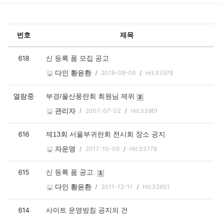
번호
제목
공지사항 목록
618
신 등록 품 모집 공고
2016-09-06
Hit:33978
다인 황윤환
열람중
댓글
개
부경/울산풍란회 회원님 제위
2
2007-07-02
Hit:33961
관리자
616
제13회 서울부귀란회 전시회 장소 공지
2017-10-09
Hit:33778
자운영
615
댓글
개
신 등록 품 공고.
1
2011-12-11
Hit:33651
다인 황윤환
614
사이트 운영방침 공지의 건