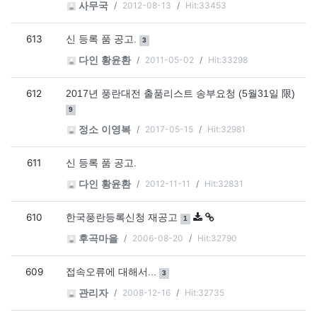
2012-08-13
Hit:33453
사무국
613
댓글
개
신 등록 품 공고.
3
2011-05-02
Hit:33298
다인 황윤환
612
댓글
2017년 풍란대전 출품리스트 송부요청 (5월31일 限)
개
9
2017-05-15
Hit:32981
정소 이영복
611
신 등록 품 공고.
2012-11-11
Hit:32831
다인 황윤환
610
댓글
개
한국풍란등록신청 재공고
1
2006-08-20
Hit:32790
후곡마을
609
댓글
개
접속오류에 대해서...
3
2008-12-16
Hit:32735
관리자