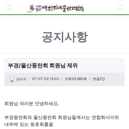
공지사항
부경/울산풍란회 회원님 제위
페이지 정보
작성일
07-07-02 13:03
조회33,960회
댓글2건
관리자
관련링크
본문
회원님 여러분 안녕하세요.
부경풍란회와 울산풍란회 회원님들께서는 연합회사이트
내부에 있는 동호회홈을