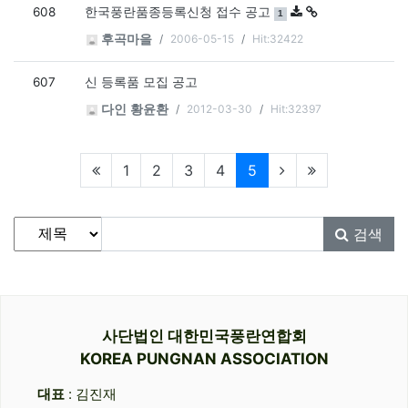
608
댓글
개
한국풍란품종등록신청 접수 공고
1
2006-05-15
Hit:32422
후곡마을
607
신 등록품 모집 공고
2012-03-30
Hit:32397
다인 황윤환
현재페이지
1
2
3
4
5
게시물 검색
검색대상
검색어
필수
검색
사단법인 대한민국풍란연합회
KOREA PUNGNAN ASSOCIATION
대표
: 김진재