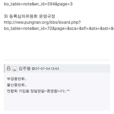
bo_table=note&wr_id=594&page=3
3) 등록심의위원회 운영규정
http://new.pungnan.org/bbs/board.php?
bo_table=note&wr_id=72&page=&sca=&sfl=&stx=&sst=
댓글목록
김주봉님의 댓글
김주봉
07-07-04 12:43
부경풍란회..
울산풍란회..
연합회 가입을 정말정말~환영합니다..^^