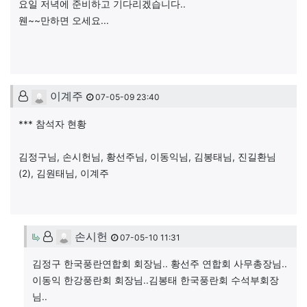
요일 저녁에 준비하고 기다리겠습니다..
웬~~만하면 오세요...
이계주님의 댓글
이계주
07-05-09 23:40
*** 참석자 현황
김정구님, 손시헌님, 황선주님, 이동익님, 김봉태님, 진길환님
(2), 김원태님, 이계주
손시헌님의 댓글
손시헌
07-05-10 11:31
김정구 한국풍란연합회 회장님.. 황선주 연합회 사무총장님..
이동익 한강풍란회 회장님..김봉태 한국풍란회 수석부회장
님..