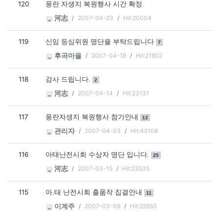
120
풍란 자생지 복원행사 시간 확정
2007-04-23
Hit:20004
河志
119
댓글
개
신임 등심위원 명단을 부탁드립니다
7
2007-04-18
Hit:21902
후곡마을
118
댓글
개
감사 드립니다.
2
2007-04-14
Hit:23131
河志
117
댓글
개
풍란자생지 복원행사 참가안내
12
2007-04-03
Hit:43108
관리자
116
댓글
개
아태난전시회 수상자 명단 입니다.
25
2007-03-15
Hit:23535
河志
115
댓글
개
아.태 난전시회 출품작 집결안내
11
2007-03-09
Hit:22650
이계주