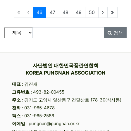
현재페이지
46
47
48
49
50
게시물 검색
검색대상
검색어
필수
검색
사단법인 대한민국풍란연합회
KOREA PUNGNAN ASSOCIATION
대표
: 김진재
고유번호
: 493-82-00455
주소
: 경기도 고양시 일산동구 견달산로 178-30(식사동)
전화
: 031-965-4678
팩스
: 031-965-2586
이메일
: pungnan@pungnan.or.kr