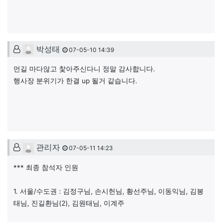
박성태님의 댓글
박성태
07-05-10 14:39
먼길 마다않고 찿아주신다니 정말 감사합니다.
행사장 분위기가 한결 up 될거 같습니다.
관리자님의 댓글
관리자
07-05-11 14:23
*** 최종 참석자 인원
1. 서울/수도권 : 김정구님, 손시헌님, 황선주님, 이동익님, 김봉
태님, 진길환님(2), 김원태님, 이계주