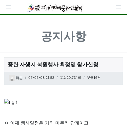
공지사항
풍란 자생지 복원행사 확정및 참가신청
페이지 정보
작성일
07-05-03 21:52
조회20,731회
댓글16건
河志
관련링크
본문
ㅇ 이제 행사일정은 거의 마무리 단계이고