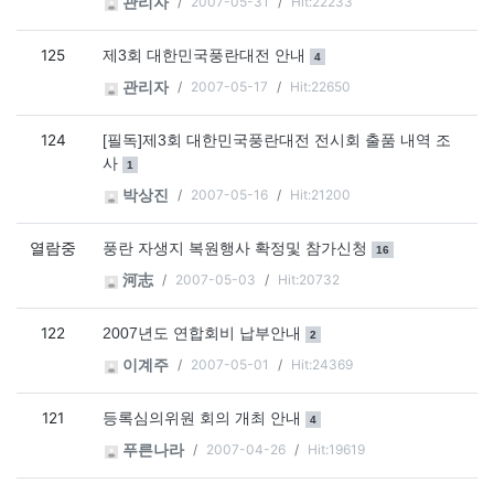
2007-05-31
Hit:22233
관리자
125
댓글
개
제3회 대한민국풍란대전 안내
4
2007-05-17
Hit:22650
관리자
124
[필독]제3회 대한민국풍란대전 전시회 출품 내역 조
댓글
개
사
1
2007-05-16
Hit:21200
박상진
열람중
댓글
개
풍란 자생지 복원행사 확정및 참가신청
16
2007-05-03
Hit:20732
河志
122
댓글
개
2007년도 연합회비 납부안내
2
2007-05-01
Hit:24369
이계주
121
댓글
개
등록심의위원 회의 개최 안내
4
2007-04-26
Hit:19619
푸른나라