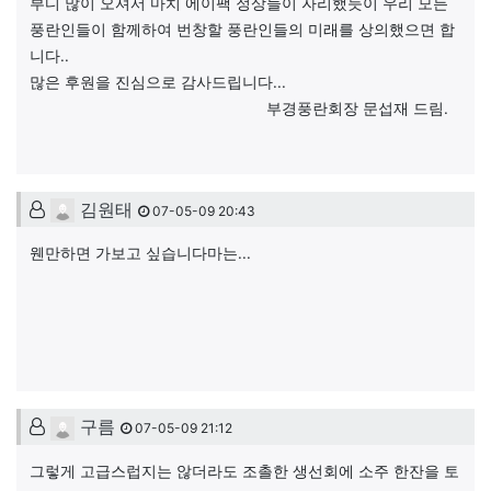
부디 많이 오셔서 마치 에이팩 정상들이 자리했듯이 우리 모든
풍란인들이 함께하여 번창할 풍란인들의 미래를 상의했으면 합
니다..
많은 후원을 진심으로 감사드립니다...
부경풍란회장 문섭재 드림.
김원태님의 댓글
김원태
07-05-09 20:43
웬만하면 가보고 싶습니다마는...
구름님의 댓글
구름
07-05-09 21:12
그렇게 고급스럽지는 않더라도 조촐한 생선회에 소주 한잔을 토