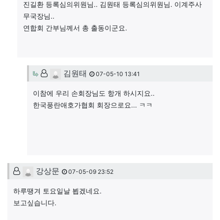
진길환 등록심의위원님.. 김원태 등록심의위원님. 이계주사
무국장님..
연합회 간부님께서 총 출동이군요.
김원태님의 댓글
김원태
07-05-10 13:41
이참에 우리 손회장님도 항개 하시지요..
한국풍란애호가협회 회장으로요... ㅋㅋ
강상문님의 댓글
강상문
07-05-09 23:52
하루땡겨 토요일날 뵙겠네요.
보고싶습니다.