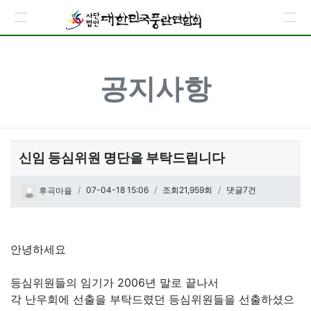
공지사항
신임 등심위원 명단을 부탁드립니다
페이지 정보
작성일
07-04-18 15:06
조회21,959회
댓글7건
후곡마을
관련링크
본문
안녕하세요
등심위원들의 임기가 2006년 말로 끝나서
각 난우회에 선출을 부탁드렸던 등심위원들을 선출하셨으