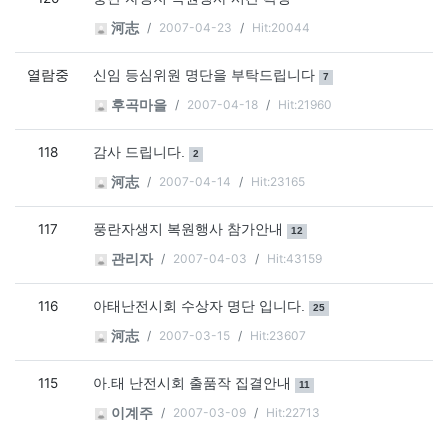
2007-04-23
Hit:20044
河志
열람중
댓글
개
신임 등심위원 명단을 부탁드립니다
7
2007-04-18
Hit:21960
후곡마을
118
댓글
개
감사 드립니다.
2
2007-04-14
Hit:23165
河志
117
댓글
개
풍란자생지 복원행사 참가안내
12
2007-04-03
Hit:43159
관리자
116
댓글
개
아태난전시회 수상자 명단 입니다.
25
2007-03-15
Hit:23607
河志
115
댓글
개
아.태 난전시회 출품작 집결안내
11
2007-03-09
Hit:22713
이계주