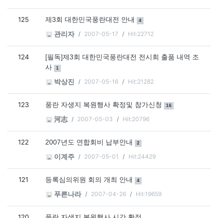
125
댓글
개
제3회 대한민국풍란대전 안내
4
2007-05-17
Hit:22712
관리자
124
[필독]제3회 대한민국풍란대전 전시회 출품 내역 조
댓글
개
사
1
2007-05-16
Hit:21282
박상진
123
댓글
개
풍란 자생지 복원행사 확정및 참가신청
16
2007-05-03
Hit:20796
河志
122
댓글
개
2007년도 연합회비 납부안내
2
2007-05-01
Hit:24429
이계주
121
댓글
개
등록심의위원 회의 개최 안내
4
2007-04-26
Hit:19659
푸른나라
120
풍란 자생지 복원행사 시간 확정