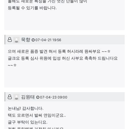
올해도 새로운 특징을 가진 멋진 난들이 많이
등록될 수 있기를 바랍니다.
묵향님의 댓글
묵향
07-04-21 19:56
으여 새로은 픔증 발견 혀서 등록 허시라레 원싸부요 ~~ㅎ
글크요 등록 심사 위원에 입성 허신 사부요 축축하 드림니다요
~~ㅎ
김원태님의 댓글
김원태
07-04-23 09:00
논내님! 감사합니다.
택도 모르면서 발써 연임이군요..
글구 부탁이 있는디요.