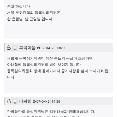
수고 하십니다
서울 부귀란회의 등록심의위원은
황 윤환님 남 근일님 입니다
후곡마을님의 댓글
후곡마을
07-04-20 13:29
새롭게 등록심의위원이 되신 분들의 등급이 조정되면
아래쪽에 등록심의위원회 방이 보이게 됩니다
등록심의위원회 방에 들어가셔서 공지사항을 살펴 보시기 바랍
니다
이광희님의 댓글
이광희
07-04-21 14:39
한국풍란회 등심위원님은 김원태님과 전태용님입니다.