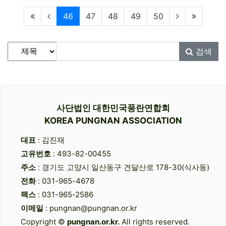
현재페이지
46
47
48
49
50
게시물 검색
검색대상
검색어
필수
검색
사단법인 대한민국풍란연합회
KOREA PUNGNAN ASSOCIATION
대표
: 김진재
고유번호
: 493-82-00455
주소
: 경기도 고양시 일산동구 견달산로 178-30(식사동)
전화
: 031-965-4678
팩스
: 031-965-2586
이메일
: pungnan@pungnan.or.kr
Copyright ©
pungnan.or.kr.
All rights reserved.