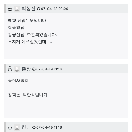
댓글목록
박상진님의 댓글
박상진
07-04-18 20:06
예향 신임위원입니다.
정종경님
김웅선님 추천되었습니다.
무자게 애쓰실것인데.....
촌장님의 댓글
촌장
07-04-19 11:16
풍란사랑회
김학돈, 박한식입니다.
한뫼님의 댓글
한뫼
07-04-19 11:19