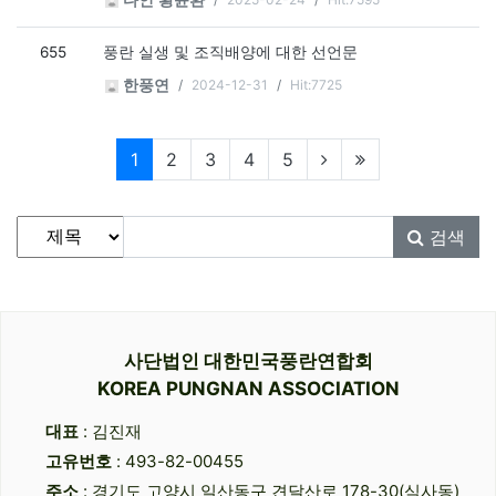
다인 황윤환
655
풍란 실생 및 조직배양에 대한 선언문
2024-12-31
Hit:7725
한풍연
현재페이지
1
2
3
4
5
게시물 검색
검색대상
검색어
필수
검색
사단법인 대한민국풍란연합회
KOREA PUNGNAN ASSOCIATION
대표
: 김진재
고유번호
: 493-82-00455
주소
: 경기도 고양시 일산동구 견달산로 178-30(식사동)