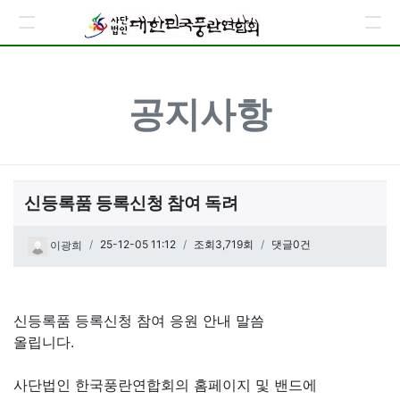
공지사항
신등록품 등록신청 참여 독려
페이지 정보
작성일
25-12-05 11:12
조회3,719회
댓글0건
이광희
관련링크
본문
신등록품 등록신청 참여 응원 안내 말씀
올립니다.
사단법인 한국풍란연합회의 홈페이지 및 밴드에