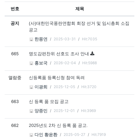
번호
제목
공지사항 목록
공지
(사)대한민국풍란연합회 회장 선거 및 임시총회 소집
공고
2025-03-31
Hit:7035
한풍연
665
명도감편찬위 선호도 조사 안내
2026-02-04
Hit:5988
홍보국
열람중
신등록품 등록신청 참여 독려
2025-12-05
Hit:3720
이광희
663
신 등록 품 모집 공고
2025-12-01
Hit:3969
양종민
662
2025년도 2차 신 등록 품 공고.
2025-05-27
Hit:7919
다인 황윤환