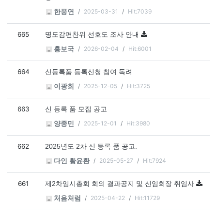
2025-03-31
Hit:7039
한풍연
665
명도감편찬위 선호도 조사 안내
2026-02-04
Hit:6001
홍보국
664
신등록품 등록신청 참여 독려
2025-12-05
Hit:3725
이광희
663
신 등록 품 모집 공고
2025-12-01
Hit:3980
양종민
662
2025년도 2차 신 등록 품 공고.
2025-05-27
Hit:7924
다인 황윤환
661
제2차임시총회 회의 결과공지 및 신임회장 취임사
2025-04-22
Hit:11729
처음처럼