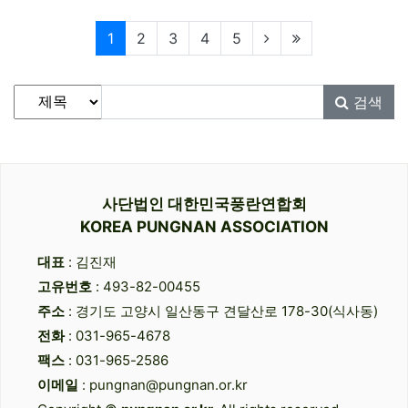
현재페이지
1
2
3
4
5
게시물 검색
검색대상
검색어
필수
검색
사단법인 대한민국풍란연합회
KOREA PUNGNAN ASSOCIATION
대표
: 김진재
고유번호
: 493-82-00455
주소
: 경기도 고양시 일산동구 견달산로 178-30(식사동)
전화
: 031-965-4678
팩스
: 031-965-2586
이메일
: pungnan@pungnan.or.kr