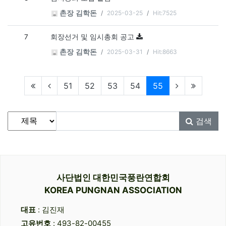
2025-03-25
Hit:7525
촌장 김학돈
7
회장선거 및 임시총회 공고
2025-03-31
Hit:8663
촌장 김학돈
현재페이지
51
52
53
54
55
게시물 검색
검색대상
검색어
필수
검색
사단법인 대한민국풍란연합회
KOREA PUNGNAN ASSOCIATION
대표
: 김진재
고유번호
: 493-82-00455