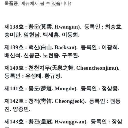
록품종] 메뉴에서 볼 수 있습니다)
제138호 : 황운(黃雲. Hwangun). 등록인 : 최승호.
송미란. 임헌남. 백세흠. 이동희.
제139호 : 백산(白山. Baeksan). 등록인 : 이광희.
배신석. 신봉근. 노현종. 구주환.
제140호 : 천천지무(天泉之舞. Cheoncheonjimu).
등록인 : 유성태. 황규정.
제141호 : 몽도(夢道. Mongdo). 등록인 : 정상용.
제142호 : 청적(靑笛. Cheongjeok). 등록인 : 권동
진. 양종민.
제143호 : 황관(皇冠. Hwanggwan). 등록인 : 장삼