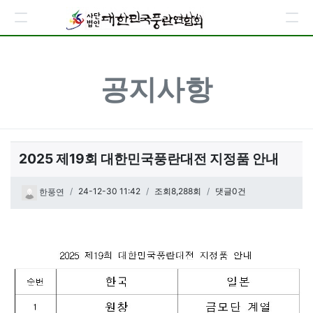
공지사항
2025 제19회 대한민국풍란대전 지정품 안내
페이지 정보
작성일
24-12-30 11:42
조회8,288회
댓글0건
한풍연
관련링크
본문