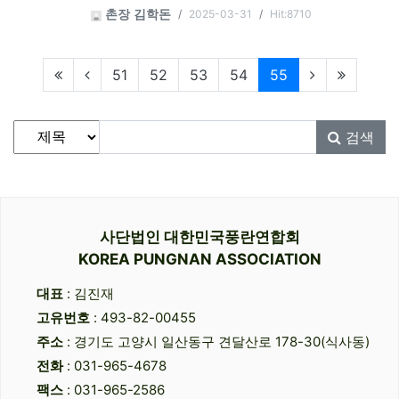
2025-03-31
Hit:8710
촌장 김학돈
현재페이지
51
52
53
54
55
게시물 검색
검색대상
검색어
필수
검색
사단법인 대한민국풍란연합회
KOREA PUNGNAN ASSOCIATION
대표
: 김진재
고유번호
: 493-82-00455
주소
: 경기도 고양시 일산동구 견달산로 178-30(식사동)
전화
: 031-965-4678
팩스
: 031-965-2586