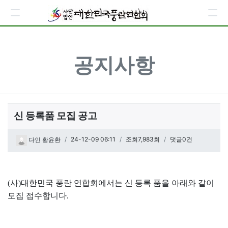
공지사항
신 등록품 모집 공고
페이지 정보
작성일
24-12-09 06:11
조회7,983회
댓글0건
다인 황윤환
관련링크
본문
(사)대한민국 풍란 연합회에서는 신 등록 품을 아래와 같이
모집 접수합니다.