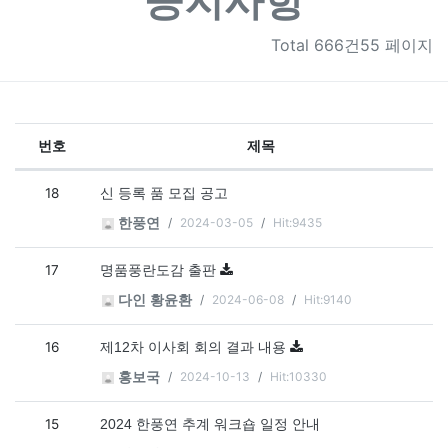
공지사항
Total
666건55 페이지
번호
제목
공지사항 목록
18
신 등록 품 모집 공고
2024-03-05
Hit:9435
한풍연
17
명품풍란도감 출판
2024-06-08
Hit:9140
다인 황윤환
16
제12차 이사회 회의 결과 내용
2024-10-13
Hit:10330
홍보국
15
2024 한풍연 추계 워크숍 일정 안내