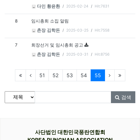
2025-02-24
Hit:7631
다인 황윤환
8
임시총회 소집 알림
2025-03-25
Hit:7558
촌장 김학돈
7
회장선거 및 임시총회 공고
2025-03-31
Hit:8756
촌장 김학돈
현재페이지
51
52
53
54
55
게시물 검색
검색대상
검색어
필수
검색
사단법인 대한민국풍란연합회