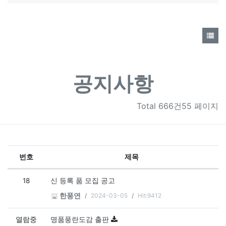
공지사항
Total
666건55 페이지
번호
제목
공지사항 목록
18
신 등록 품 모집 공고
2024-03-05
Hit:9412
한풍연
열람중
명품풍란도감 출판