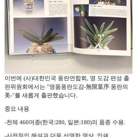
이번에 (사)대한민국 풍란연합회, 명 도감 편성 출
판위원회에서는 "명품풍란도감-無限葉序 풍란의
美-"를 새롭게 출판했습니다.
중요 내용
-천체 460여종(한국:280, 일본:180)의 품종 수용.
-사전적인 해설과 더욱 선명한 영상, 인쇄.