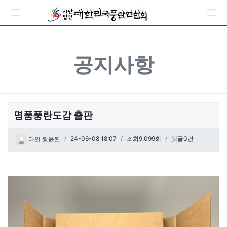
공지사항
명품풍란도감 출판
페이지 정보
작성일
24-06-08 18:07
조회9,099회
댓글0건
다인 황윤환
관련링크
본문