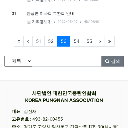
31
한풍연 이사회 교환회 안내
2022-05-07
Hit:10849
기획홍보위
현재페이지
51
52
53
54
55
게시물 검색
검색대상
검색어
필수
검색
사단법인 대한민국풍란연합회
KOREA PUNGNAN ASSOCIATION
대표
: 김진재
고유번호
: 493-82-00455
주소
: 경기도 고양시 일산동구 견달산로 178-30(식사동)