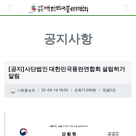
공지사항
[공지]사단법인 대한민국풍란연합회 설립허가
알림
페이지 정보
작성일
22-06-14 19:20
조회11,065회
댓글0건
기획홍보위
관련링크
본문