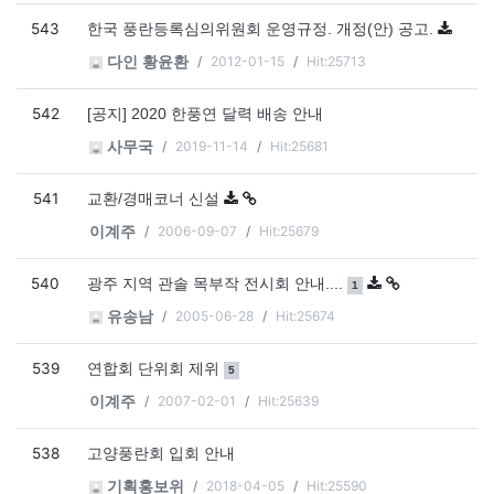
543
한국 풍란등록심의위원회 운영규정. 개정(안) 공고.
2012-01-15
Hit:25713
다인 황윤환
542
[공지] 2020 한풍연 달력 배송 안내
2019-11-14
Hit:25681
사무국
541
교환/경매코너 신설
2006-09-07
Hit:25679
이계주
540
댓글
개
광주 지역 관솔 목부작 전시회 안내....
1
2005-06-28
Hit:25674
유송남
539
댓글
개
연합회 단위회 제위
5
2007-02-01
Hit:25639
이계주
538
고양풍란회 입회 안내
2018-04-05
Hit:25590
기획홍보위