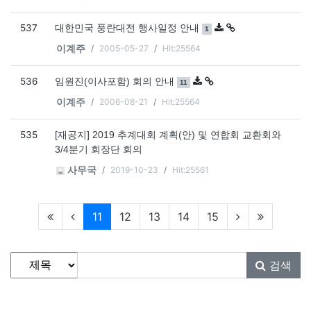
537
댓글
개
대한민국 풍란대전 행사일정 안내
1
2005-05-27
Hit:25564
이계주
536
댓글
개
임원진(이사포함) 회의 안내
11
2006-08-21
Hit:25564
이계주
535
[재공지] 2019 추계대회 계획(안) 및 연합회 교환회와
3/4분기 회장단 회의
2019-10-23
Hit:25561
사무국
현재페이지
11
12
13
14
15
게시물 검색
검색대상
검색어
필수
검색