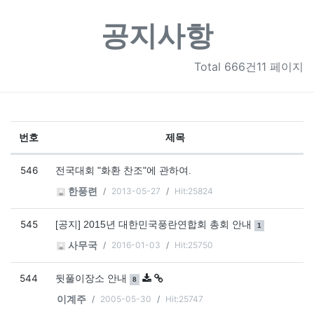
공지사항
Total
666건11 페이지
번호
제목
공지사항 목록
546
전국대회 "화환 찬조"에 관하여.
2013-05-27
Hit:25824
한풍련
545
댓글
개
[공지] 2015년 대한민국풍란연합회 총회 안내
1
2016-01-03
Hit:25750
사무국
544
댓글
개
뒷풀이장소 안내
8
2005-05-30
Hit:25747
이계주