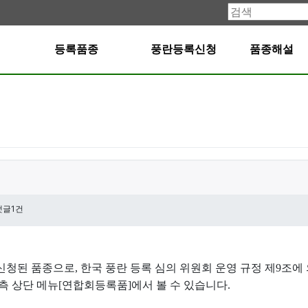
등록품종
풍란등록신청
품종해설
댓글1건
신청된 품종으로, 한국 풍란 등록 심의 위원회 운영 규정 제9조에 
측 상단 메뉴[연합회등록품]에서 볼 수 있습니다.