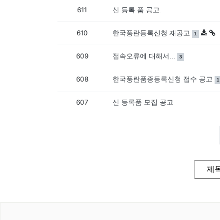
611
신 등록 품 공고.
610
댓글
개
한국풍란등록신청 재공고
1
609
댓글
개
접속오류에 대해서...
3
608
한국풍란품종등록신청 접수 공고
1
607
신 등록품 모집 공고
게시
검색대
검색어