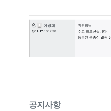
댓글목록
이광희님의 댓글
이광희
위원장님
11-12-16 12:30
수고 많으셨습니다.
등록된 품종이 벌써 5
공지사항