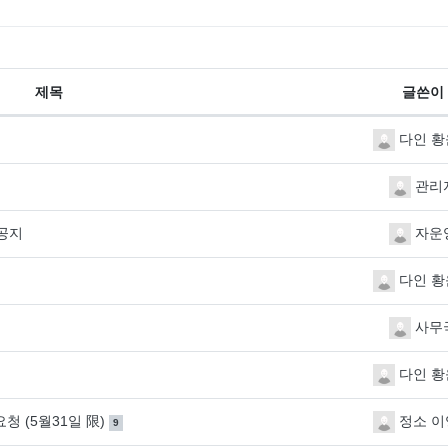
제목
글쓴이
다인 황
관리
공지
자운
다인 황
사무
다인 황
댓글
개
청 (5월31일 限)
정소 이
9