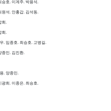
최승호. 이계주. 박용석.
최원석. 안홍갑. 김석동.
합회.
합회.
우. 임종호. 최승호. 고병길.
양종민. 김진환.
용. 양종민.
이광희. 이종은. 최승호.