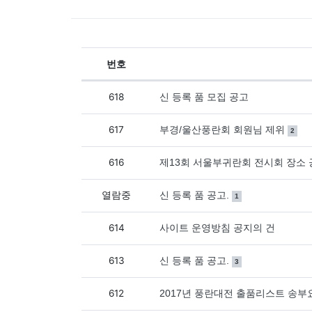
번호
공지사항 목록
618
신 등록 품 모집 공고
617
댓글
개
부경/울산풍란회 회원님 제위
2
616
제13회 서울부귀란회 전시회 장소 
열람중
댓글
개
신 등록 품 공고.
1
614
사이트 운영방침 공지의 건
613
댓글
개
신 등록 품 공고.
3
612
2017년 풍란대전 출품리스트 송부요