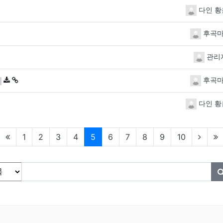
다인 황
후곡
관리
댓글
개
후곡
다인 황
현재페이지
1
2
3
4
5
6
7
8
9
10
물 검색
상
필수