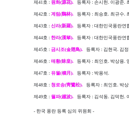
제41호 :
원화(源花).
등록자 : 손시헌. 이광준. 
제42호 :
계림(鷄林).
등록자 : 최승호. 최규수. 
제43호 :
신라(新羅).
등록자 : 대한민국풍란연
제44호 :
한라(漢拏).
등록자 : 대한민국풍란연
제45호 :
금시조(金翅鳥).
등록자 : 김현국. 김정
제46호 :
매황(昧皇).
등록자 : 최인호. 박상용. 
제47호 :
유월(柳月).
등록자 : 박용석.
제48호 :
청로송(靑鷺松).
등록자 : 최인호. 박상
제49호 :
월파(越波).
등록자 : 김석동. 김덕헌. 
- 한국 풍란 등록 심의 위원회 -