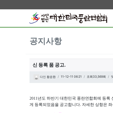
공지사항
신 등록 품 공고.
페이지 정보
작성일
11-12-11 06:21
조회33,569회
다인 황윤환
관련링크
본문
2011년도 하반기 대한민국 풍란연합회에 등록 
게 등록되었음을 공고합니다. 자세한 상항은 좌