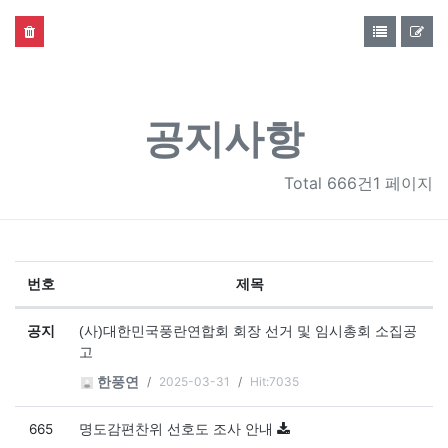
공지사항
Total
666건1 페이지
번호
제목
공지사항 목록
공지
(사)대한민국풍란연합회 회장 선거 및 임시총회 소집공
고
2025-03-31
Hit:7035
한풍연
665
명도감편찬위 선호도 조사 안내