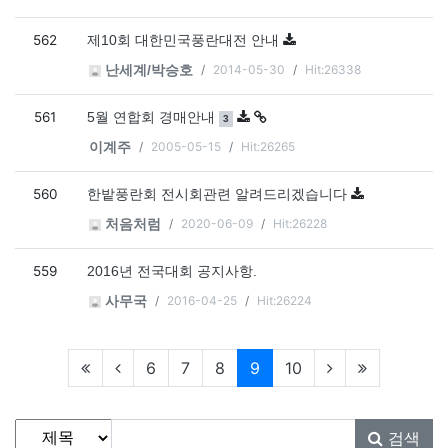
562
제10회 대한민국풍란대전 안내
2014-05-30
Hit:26338
난세계/박승호
561
댓글
개
5월 연합회 경매안내
3
2005-05-15
Hit:26265
이계주
560
한밭풍란회 전시회관련 알려드리겠습니다
2020-06-09
Hit:26228
처음처럼
559
2016년 전국대회 공지사항.
2016-04-25
Hit:26224
사무국
현재페이지
6
7
8
9
10
게시물 검색
검색대상
검색어
필수
검색