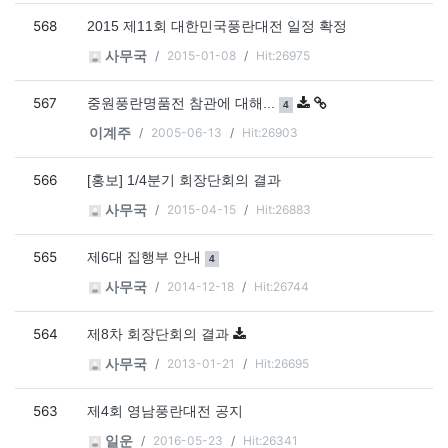
568
2015 제11회 대한민국풍란대전 일정 확정
2015-01-08
Hit:26975
사무국
567
댓글
개
중원풍란명품전 참관에 대해...
4
2005-06-13
Hit:26903
이계주
566
[홍보] 1/4분기 회장단회의 결과
2015-04-15
Hit:26883
사무국
565
댓글
개
제6대 집행부 안내
4
2014-12-18
Hit:26744
사무국
564
제8차 회장단회의 결과
2013-01-21
Hit:26695
사무국
563
제4회 영남풍란대전 공지
2016-05-23
Hit:26341
일운