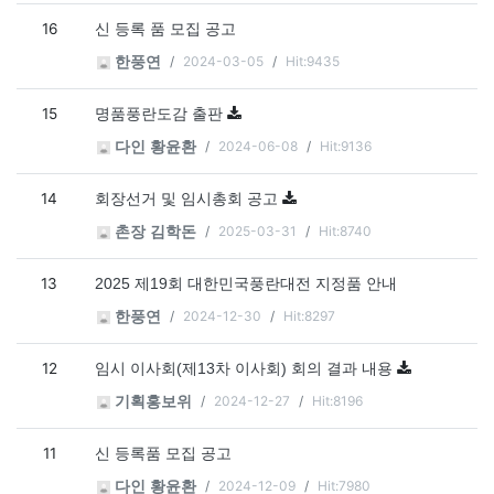
16
신 등록 품 모집 공고
2024-03-05
Hit:9435
한풍연
15
명품풍란도감 출판
2024-06-08
Hit:9136
다인 황윤환
14
회장선거 및 임시총회 공고
2025-03-31
Hit:8740
촌장 김학돈
13
2025 제19회 대한민국풍란대전 지정품 안내
2024-12-30
Hit:8297
한풍연
12
임시 이사회(제13차 이사회) 회의 결과 내용
2024-12-27
Hit:8196
기획홍보위
11
신 등록품 모집 공고
2024-12-09
Hit:7980
다인 황윤환