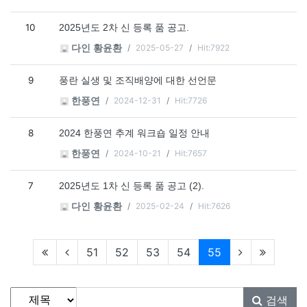
10
2025년도 2차 신 등록 품 공고.
2025-05-27
Hit:7922
다인 황윤환
9
풍란 실생 및 조직배양에 대한 선언문
2024-12-31
Hit:7726
한풍연
8
2024 한풍연 추계 워크숍 일정 안내
2024-10-21
Hit:7657
한풍연
7
2025년도 1차 신 등록 품 공고 (2).
2025-02-24
Hit:7626
다인 황윤환
현재페이지
51
52
53
54
55
게시물 검색
검색대상
검색어
필수
검색