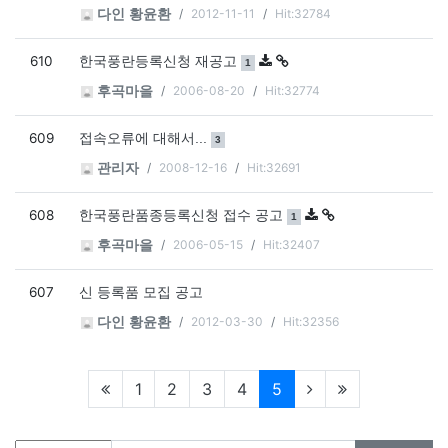
2012-11-11
Hit:32784
다인 황윤환
610
댓글
개
한국풍란등록신청 재공고
1
2006-08-20
Hit:32774
후곡마을
609
댓글
개
접속오류에 대해서...
3
2008-12-16
Hit:32691
관리자
608
댓글
개
한국풍란품종등록신청 접수 공고
1
2006-05-15
Hit:32407
후곡마을
607
신 등록품 모집 공고
2012-03-30
Hit:32356
다인 황윤환
현재페이지
1
2
3
4
5