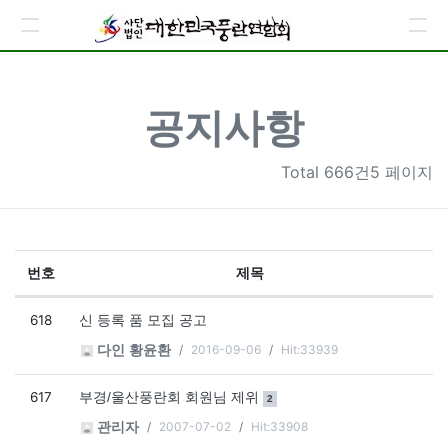
공지사항
Total
666건5 페이지
번호
제목
공지사항 목록
618
신 등록 품 모집 공고
2016-09-06
Hit:33939
다인 황윤환
617
댓글
개
부경/울산풍란회 회원님 제위
2
2007-07-02
Hit:33908
관리자