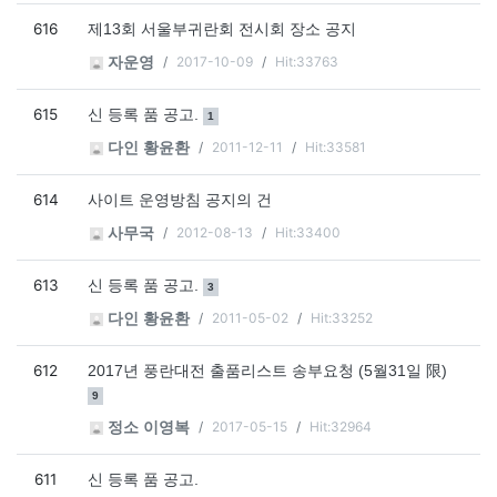
616
제13회 서울부귀란회 전시회 장소 공지
2017-10-09
Hit:33763
자운영
615
댓글
개
신 등록 품 공고.
1
2011-12-11
Hit:33581
다인 황윤환
614
사이트 운영방침 공지의 건
2012-08-13
Hit:33400
사무국
613
댓글
개
신 등록 품 공고.
3
2011-05-02
Hit:33252
다인 황윤환
612
댓글
2017년 풍란대전 출품리스트 송부요청 (5월31일 限)
개
9
2017-05-15
Hit:32964
정소 이영복
611
신 등록 품 공고.