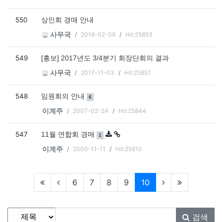
550
상인회 경매 안내
2016-02-06
Hit:25853
사무국
549
[홍보] 2017년도 3/4분기 회장단회의 결과
2017-11-03
Hit:25851
사무국
548
댓글
개
임원회의 안내
6
2007-02-24
Hit:25844
이계주
547
댓글
개
11월 연합회 경매
1
2005-11-11
Hit:25810
이계주
현재페이지
6
7
8
9
10
게시물 검색
검색대상
검색어
필수
검색