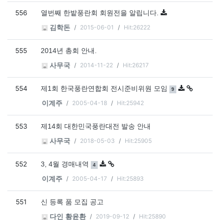
556
열번째 한밭풍란회 회원전을 알립니다.
2015-06-01
Hit:26222
김학돈
555
2014년 총회 안내.
2014-11-22
Hit:26217
사무국
554
댓글
개
제1회 한국풍란연합회 전시준비위원 모임
9
2005-04-18
Hit:25942
이계주
553
제14회 대한민국풍란대전 발송 안내
2018-05-03
Hit:25905
사무국
552
댓글
개
3, 4월 경매내역
4
2005-04-17
Hit:25893
이계주
551
신 등록 품 모집 공고
2019-09-12
Hit:25890
다인 황윤환