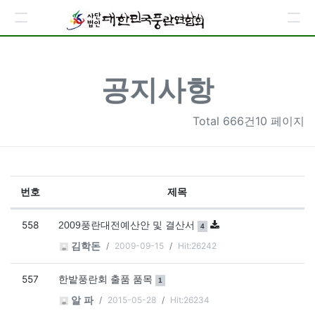
공지사항
Total
666건10 페이지
번호
제목
공지사항 목록
558
댓글
개
2009풍란대전예산안 및 결산서
4
2009-09-15
Hit:26242
김학돈
557
댓글
개
한밭풍란회 출품 품목
1
2015-05-28
Hit:26234
알 파