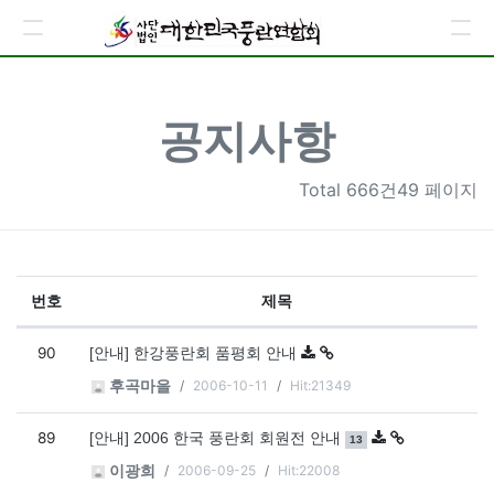
공지사항
Total
666건49 페이지
번호
제목
공지사항 목록
90
[안내] 한강풍란회 품평회 안내
2006-10-11
Hit:21349
후곡마을
89
댓글
개
[안내] 2006 한국 풍란회 회원전 안내
13
2006-09-25
Hit:22008
이광희