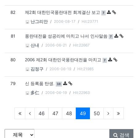
82
댓글
개
제2회 대한민국풍란대전 회계결산 보고
7
2006-08-17
Hit:23771
난그리안
81
댓글
개
풍란대전을 성공리에 마치고 나서 인사말씀
7
2006-06-21
Hit:22667
산내
80
댓글
개
2006 제2회 대한민국풍란대전을 마치고
7
2006-06-19
Hit:21985
김정구
79
댓글
개
신 등록품 탄생.
10
2006-06-19
Hit:22963
多仁
현재페이지
46
47
48
49
50
게시물 검색
검색대상
검색어
필수
검색