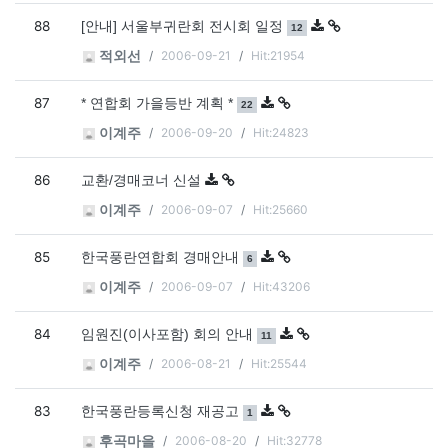
88
댓글
개
[안내] 서울부귀란회 전시회 일정
12
2006-09-21
Hit:21954
적외선
87
댓글
개
* 연합회 가을등반 계획 *
22
2006-09-20
Hit:24823
이계주
86
교환/경매코너 신설
2006-09-07
Hit:25660
이계주
85
댓글
개
한국풍란연합회 경매안내
6
2006-09-07
Hit:43206
이계주
84
댓글
개
임원진(이사포함) 회의 안내
11
2006-08-21
Hit:25544
이계주
83
댓글
개
한국풍란등록신청 재공고
1
2006-08-20
Hit:32778
후곡마을