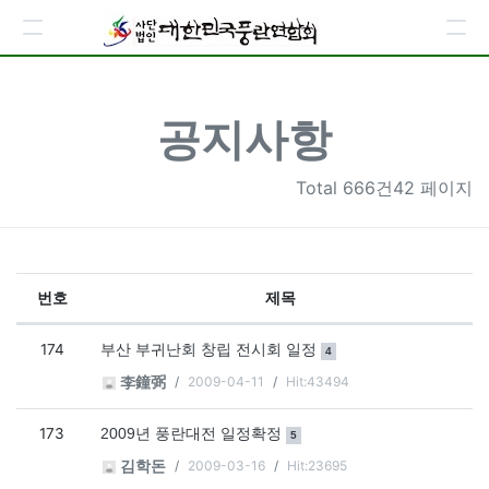
공지사항
Total
666건42 페이지
번호
제목
공지사항 목록
174
댓글
개
부산 부귀난회 창립 전시회 일정
4
2009-04-11
Hit:43494
李鐘弼
173
댓글
개
2009년 풍란대전 일정확정
5
2009-03-16
Hit:23695
김학돈