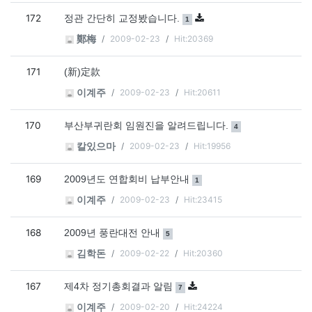
172
댓글
개
정관 간단히 교정봤습니다.
1
2009-02-23
Hit:20369
鄭梅
171
(新)定款
2009-02-23
Hit:20611
이계주
170
댓글
개
부산부귀란회 임원진을 알려드립니다.
4
2009-02-23
Hit:19956
칼있으마
169
댓글
개
2009년도 연합회비 납부안내
1
2009-02-23
Hit:23415
이계주
168
댓글
개
2009년 풍란대전 안내
5
2009-02-22
Hit:20360
김학돈
167
댓글
개
제4차 정기총회결과 알림
7
2009-02-20
Hit:24224
이계주