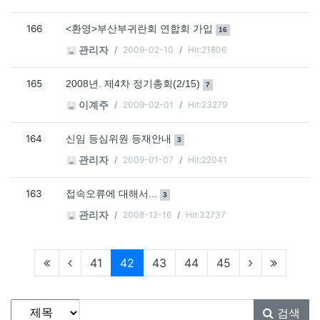
166
댓글
개
<환영>부산부귀란회 연합회 가입
16
2009-02-10
Hit:21806
관리자
165
댓글
개
2008년. 제4차 정기총회(2/15)
7
2009-02-01
Hit:23279
이계주
164
댓글
개
신임 등심위원 등재안내
3
2009-01-07
Hit:22041
관리자
163
댓글
개
접속오류에 대해서...
3
2008-12-16
Hit:32737
관리자
현재페이지
41
42
43
44
45
게시물 검색
검색대상
검색어
필수
검색