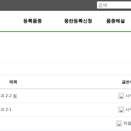
등록품종
풍란등록신청
품종해설
제목
글쓴
댓글
개
과 2-2
사
1
과 2-1
사
처음