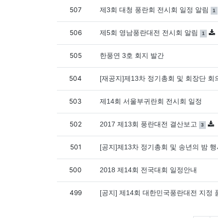
507
댓
제3회 대청 풍란회 전시회 일정 알림
1
506
댓글
개
제5회 영남풍란대전 전시회 알림
1
505
한풍연 3호 회지 발간
504
[재공지]제13차 정기총회 및 회장단 회
503
제14회 서울부귀란회 전시회 일정
502
댓글
개
2017 제13회 풍란대전 결산보고
3
501
[공지]제13차 정기총회 및 송년의 밤 
500
2018 제14회 전국대회 일정안내
499
[공지] 제14회 대한민국풍란대전 지정