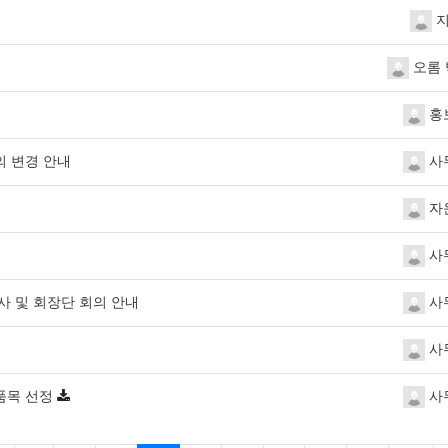
글
개
지
오롬 
홍
의 변경 안내
사
자
사
행사 및 회장단 회의 안내
사
사
 품목 선정
사