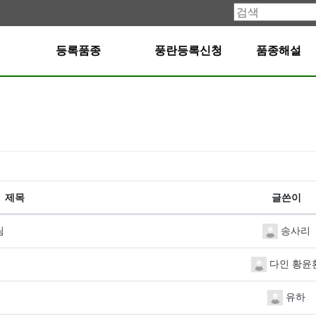
등록품종
풍란등록신청
품종해설
제목
글쓴이
림
송사리
다인 황윤
유하