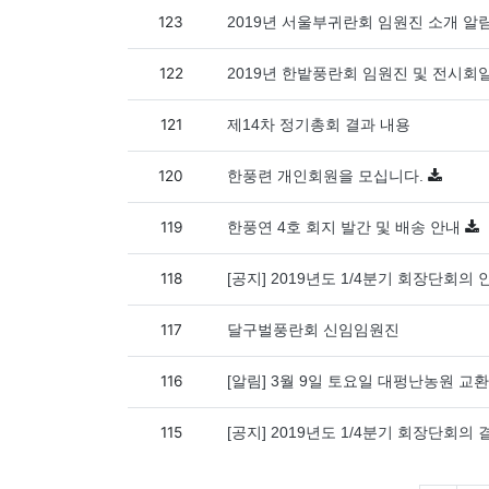
123
2019년 서울부귀란회 임원진 소개 알
122
2019년 한밭풍란회 임원진 및 전시회
121
제14차 정기총회 결과 내용
120
한풍련 개인회원을 모십니다.
119
한풍연 4호 회지 발간 및 배송 안내
118
[공지] 2019년도 1/4분기 회장단회의 
117
달구벌풍란회 신임임원진
116
[알림] 3월 9일 토요일 대펑난농원 교
115
[공지] 2019년도 1/4분기 회장단회의