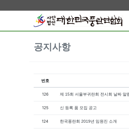
공지사항
번호
공지사항 목록
126
제 15회 서울부귀란회 전시회 날짜 알
125
신 등록 품 모집 공고
124
한국풍란회 2019년 임원진 소개