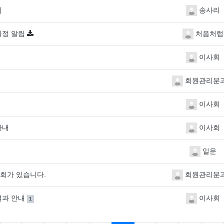
림
송사리
일정 알림
처음처럼
이사회
회원관리분
이사회
안내
이사회
일운
환회가 있습니다.
회원관리분
댓글
개
 결과 안내
이사회
1