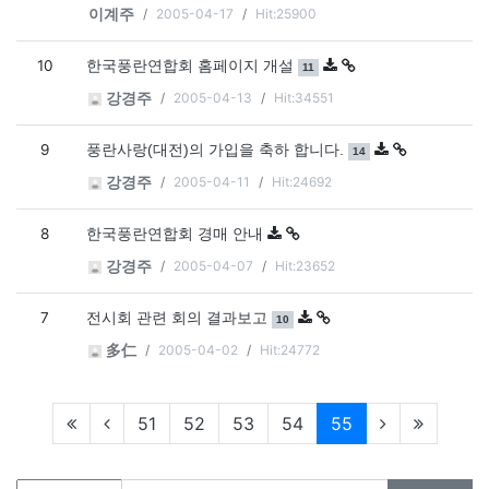
2005-04-17
Hit:25900
이계주
10
댓글
개
한국풍란연합회 홈페이지 개설
11
2005-04-13
Hit:34551
강경주
9
댓글
개
풍란사랑(대전)의 가입을 축하 합니다.
14
2005-04-11
Hit:24692
강경주
8
한국풍란연합회 경매 안내
2005-04-07
Hit:23652
강경주
7
댓글
개
전시회 관련 회의 결과보고
10
2005-04-02
Hit:24772
多仁
현재페이지
51
52
53
54
55