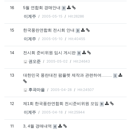
16
댓글
개
5월 연합회 경매안내
3
2005-05-15
Hit:26286
이계주
15
댓글
개
한국풍란연합회 전시회 안내
3
2005-05-10
Hit:40455
이계주
14
댓글
개
전시회 준비위원 임시 게시판
3
2005-05-02
Hit:24643
권오준
13
댓글
개
대한민국 풍란대전 팜플렛 제작과 관련하여.........
1
2005-04-28
Hit:24507
후곡마을
12
댓글
개
제1회 한국풍란연합회 전시준비위원 모임
9
2005-04-18
Hit:25944
이계주
11
댓글
개
3, 4월 경매내역
4