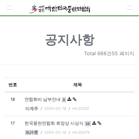
공지사항
Total
666건55 페이지
번호
제목
공지사항 목록
18
댓글
개
연합회비 납부안내
3
2005-05-18
Hit:25292
이계주
17
댓글
개
한국풍란연합회 회장상 시상식
12
2005-05-16
Hit:25479
孫詩憲