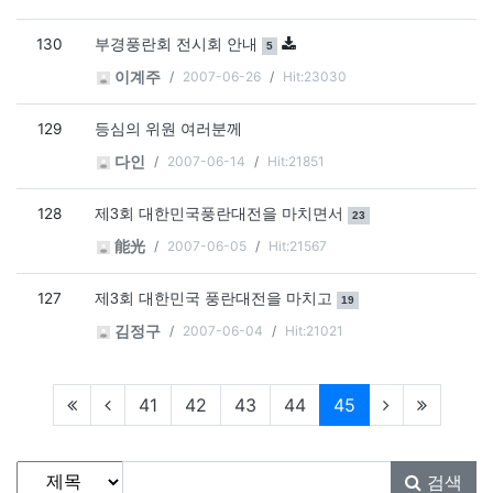
130
댓글
개
부경풍란회 전시회 안내
5
2007-06-26
Hit:23030
이계주
129
등심의 위원 여러분께
2007-06-14
Hit:21851
다인
128
댓글
개
제3회 대한민국풍란대전을 마치면서
23
2007-06-05
Hit:21567
能光
127
댓글
개
제3회 대한민국 풍란대전을 마치고
19
2007-06-04
Hit:21021
김정구
현재페이지
41
42
43
44
45
게시물 검색
검색대상
검색어
필수
검색