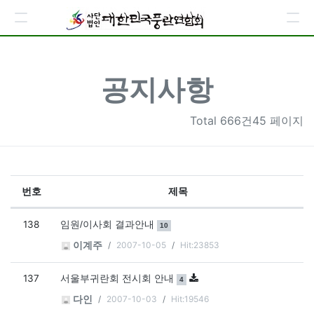
공지사항
Total
666건45 페이지
번호
제목
공지사항 목록
138
댓글
개
임원/이사회 결과안내
10
2007-10-05
Hit:23853
이계주
137
댓글
개
서울부귀란회 전시회 안내
4
2007-10-03
Hit:19546
다인