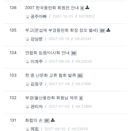
136
댓글
개
2007 한국풍란회 회원전 안내
4
2007-10-01
Hit:19202
공주아빠
135
댓글
개
부고(문섭재 부경풍란회 회장 장모 별세)
20
2007-09-19
Hit:20341
강상문
134
댓글
개
연합회 임원/이사회 안내
10
2007-09-06
Hit:23045
이계주
133
댓글
개
한 중 난문화 교류 협회 발족
21
2007-07-09
Hit:21995
김정구
132
댓글
개
부경/울산풍란회 회원님 제위
2
2007-07-02
Hit:33890
관리자
131
댓글
개
화합의 손
37
2007-06-30
Hit:22639
河志