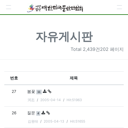
자유게시판
Total
2,439건202 페이지
번호
제목
자유게시판 목록
27
댓글
개
봄꽃
11
河志
2005-04-14
Hit:51963
26
댓글
개
질문
4
김원태
2005-04-13
Hit:51655