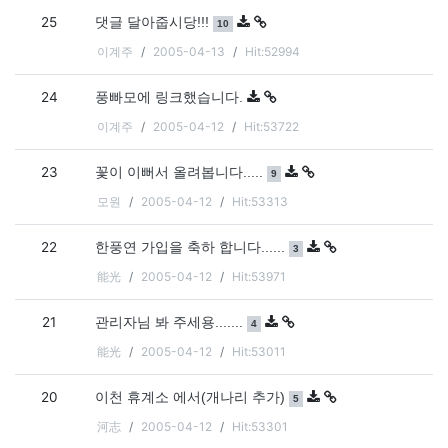
25
댓글
개
댓글 달아줍시당!!!
10
이계주
2005-04-13
Hit:52994
24
풍빠모에 링크했습니다.
이계주
2005-04-12
Hit:53722
23
댓글
개
꽃이 이뻐서 올려봅니다.....
9
모원
2005-04-12
Hit:53313
22
댓글
개
한풍연 가입을 축하 합니다......
3
能光
2005-04-12
Hit:53971
21
댓글
개
관리자님 봐 주세용.......
4
能光
2005-04-12
Hit:53011
20
댓글
개
이천 휴계소 에서(개나리 추가)
5
河志
2005-04-12
Hit:53301