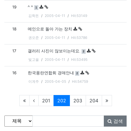
19
댓글
개
^ ^
1
김학돈
2005-04-11
Hit:53149
18
메인으로 돌아 가는 장치
권오준
2005-04-11
Hit:53786
17
댓글
개
갤러리 사진이 않보이는데요.
2
빛고을
2005-04-11
Hit:53495
16
댓글
개
한국풍란연합회 경매안내
2
이계주
2005-04-05
Hit:54759
현재페이지
201
202
203
204
게시물 검색
검색대상
검색어
필수
검색