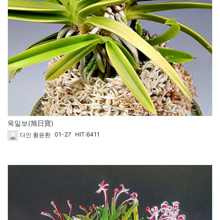
욱일보(旭日寶)
01-27
HIT:6411
다인 황윤환
64