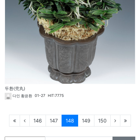
두환(兜丸)
01-27
HIT:7775
다인 황윤환
현재페이지
146
147
148
149
150