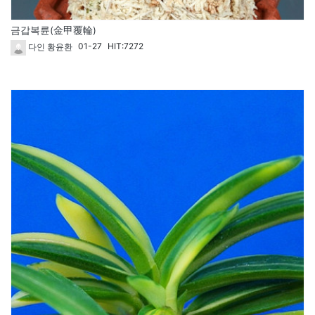
금갑복륜(金甲覆輪)
01-27
HIT:7272
다인 황윤환
열람중