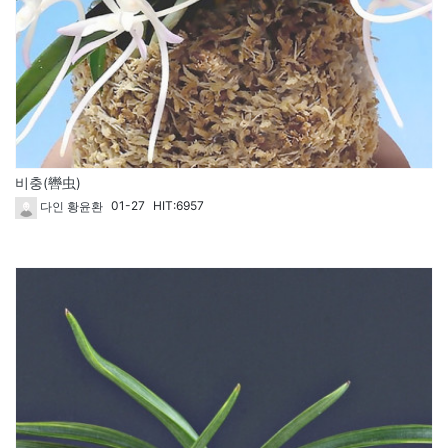
비충(轡虫)
01-27
HIT:6957
다인 황윤환
67