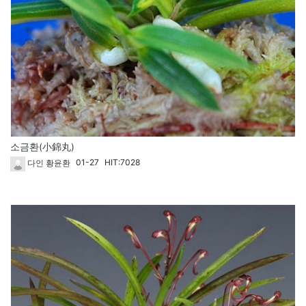
소금환(小錦丸)
01-27
HIT:7028
다인 황윤환
59