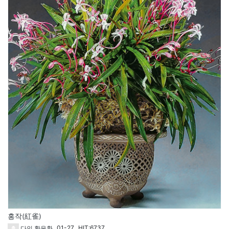
홍작(紅雀)
01-27
HIT:6737
다인 황윤환