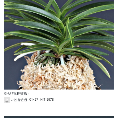
아보전(雅寶殿)
01-27
HIT:5978
다인 황윤환