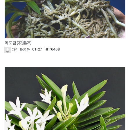
의포금(衣浦錦)
01-27
HIT:6408
다인 황윤환
62