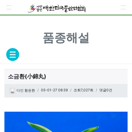
품종해설
소금환(小錦丸)
페이지 정보
작성일
05-01-27 08:39
조회7,027회
댓글0건
다인 황윤환
관련링크
본문