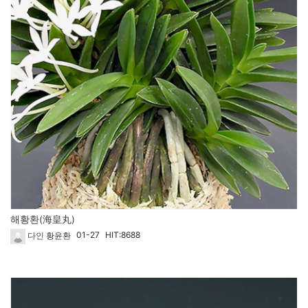
해황환(海皇丸)
01-27
HIT:8688
다인 황윤환
61