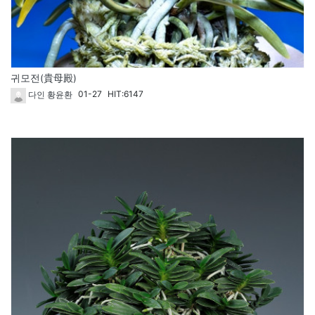
귀모전(貴母殿)
01-27
HIT:6147
다인 황윤환
57