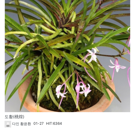
도황(桃煌)
01-27
HIT:6364
다인 황윤환