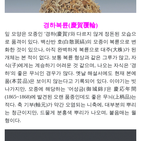
경하복륜(慶賀覆輪)
잎 모양은 모종인 '경하(慶賀)'와 다르지 않게 정돈된 모습으
로 품격이 있다. 백산반 호(白散斑縞)의 모종이 복륜으로 변
화한 것이 있으나, 아직 완벽하게 복륜으로 대주(大株)가 된
개체는 본 적이 없다. 보통 복륜 형상과 같은 그루가 많고, 자
식(子)에게는 계승하기 어려운 것 같으며, 나오는 자식은 '경
하'의 좋은 무늬인 경우가 많다. 옛날 해설서에도 현재 본예
품(本芸品)은 보이지 않는다고 기록되어 있다. 이야기는 빗
나가지만, 모종에 해당하는 '어성금(御城錦)'은 慶応年間
(1865~1868)에 발견된 오랜 품종인데도 좋은 무늬(上柄品)는
적다. 축 기부(軸元)가 약간 오염되는 니축에, 대부분의 뿌리
는 청근이지만, 드물게 분홍색 뿌리가 나오며, 붙음매는 월
형이다.