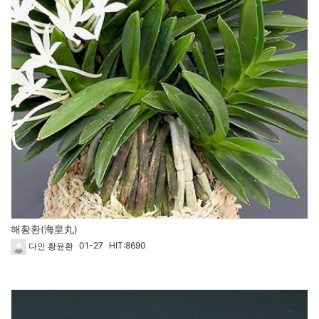
해황환(海皇丸)
01-27
HIT:8690
다인 황윤환
61