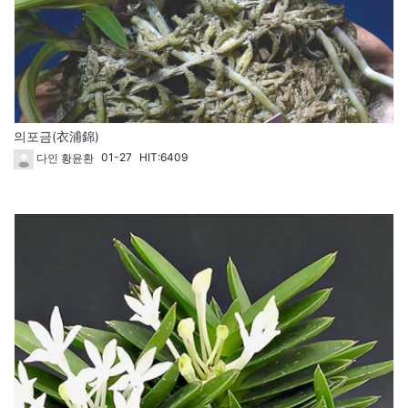
의포금(衣浦錦)
01-27
HIT:6409
다인 황윤환
62