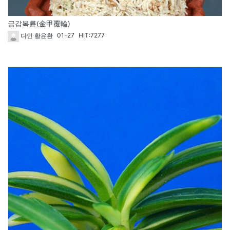
금갑복륜(金甲覆輪)
01-27
HIT:7277
다인 황윤환
60