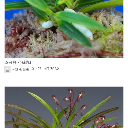
소금환(小錦丸)
01-27
HIT:7032
다인 황윤환
59