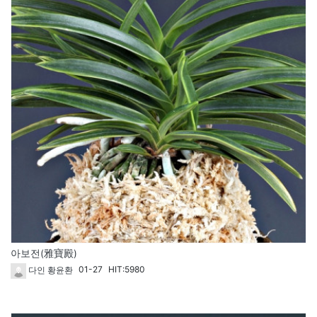
아보전(雅寶殿)
01-27
HIT:5980
다인 황윤환