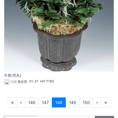
두환(兜丸)
01-27
HIT:7783
다인 황윤환
현재페이지
146
147
148
149
150