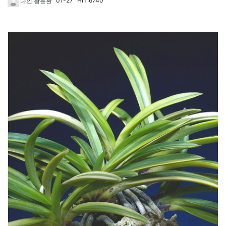
01-27
HIT:6740
다인 황윤환
63