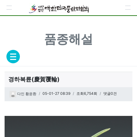
품종해설
경하복륜(慶賀覆輪)
페이지 정보
작성일
05-01-27 08:39
조회6,754회
댓글0건
다인 황윤환
관련링크
본문