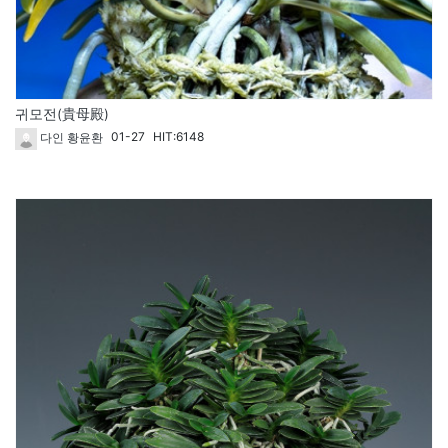
귀모전(貴母殿)
01-27
HIT:6148
다인 황윤환
57