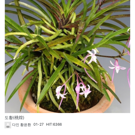
도황(桃煌)
01-27
HIT:6366
다인 황윤환