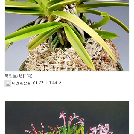
욱일보(旭日寶)
01-27
HIT:6412
다인 황윤환
64