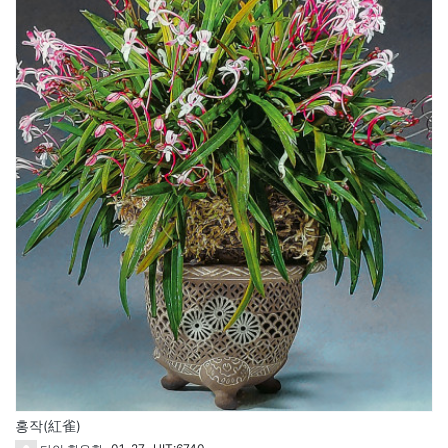
홍작(紅雀)