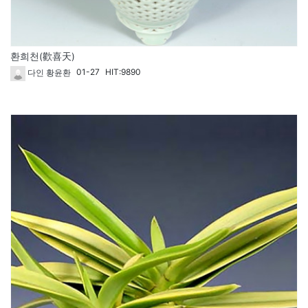
환희천(歡喜天)
01-27
HIT:9890
다인 황윤환
65