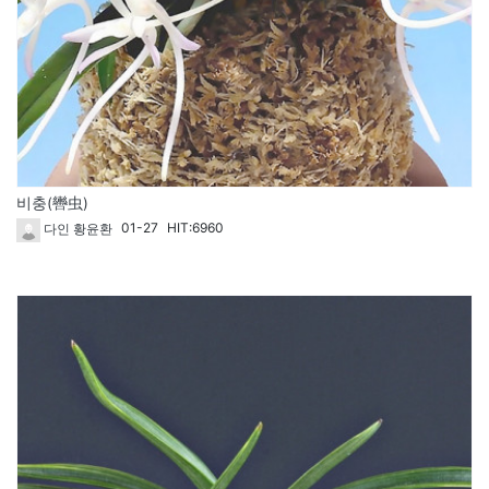
비충(轡虫)
01-27
HIT:6960
다인 황윤환
67