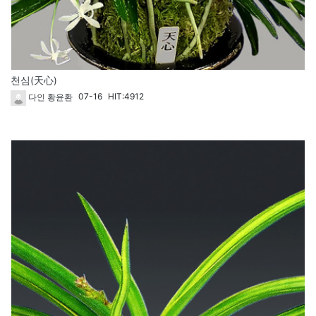
천심(天心)
07-16
HIT:4912
다인 황윤환
262