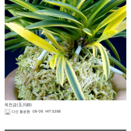
옥천금(玉川錦)
08-06
HIT:5398
다인 황윤환