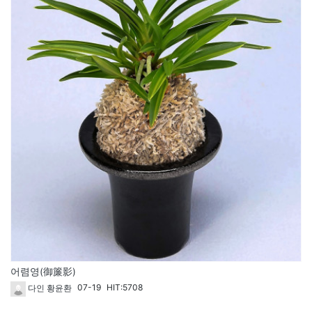
어렴영(御簾影)
07-19
HIT:5708
다인 황윤환