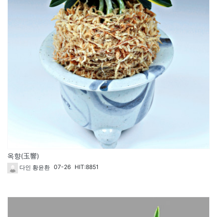
옥향(玉響)
07-26
HIT:8851
다인 황윤환
266