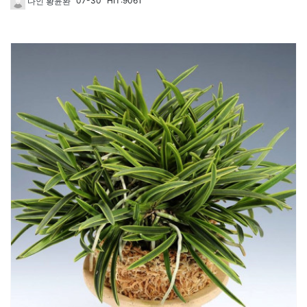
07-30
HIT:9061
다인 황윤환
268