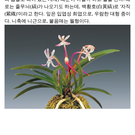
로는 줄무늬(縞)가 나오기도 하는데, 백황호(白黃縞)로 '자직
(紫織)'이라고 한다. 잎은 입엽성 희엽으로, 우람한 대형 종이
다. 니축에 니근으로, 붙음매는 월형이다.