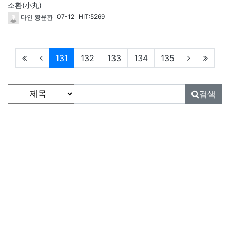
소환(小丸)
07-12
HIT:5269
다인 황윤환
현재페이지
131
132
133
134
135
게시물 검색
검색대상
검색어
필수
검색
사단법인 대한민국풍란연합회
KOREA PUNGNAN ASSOCIATION
대표
: 김진재
고유번호
: 493-82-00455
주소
: 경기도 고양시 일산동구 견달산로 178-30(식사동)
전화
: 031-965-4678