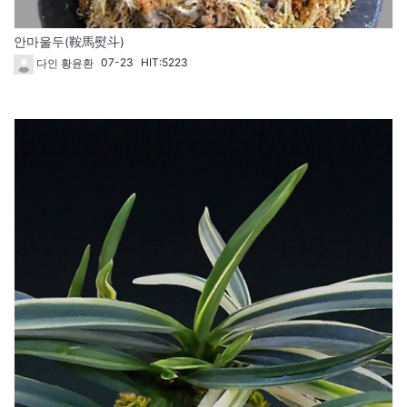
안마울두(鞍馬熨斗)
07-23
HIT:5223
다인 황윤환
265