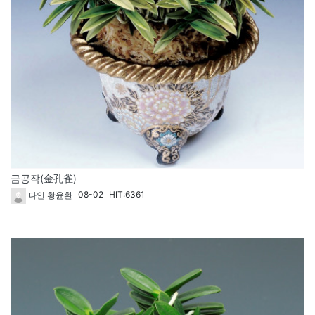
금공작(金孔雀)
08-02
HIT:6361
다인 황윤환
269