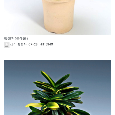
장생전(長生殿)
07-28
HIT:5949
다인 황윤환
267