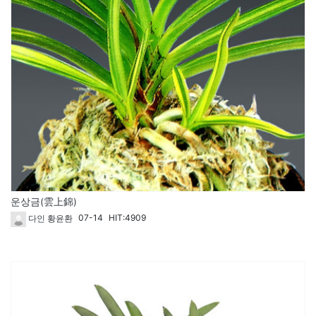
운상금(雲上錦)
07-14
HIT:4909
다인 황윤환
261