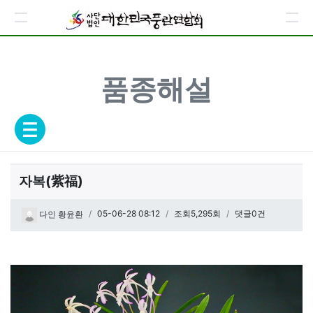
품종해설
자복(紫福)
페이지 정보
작성일
05-06-28 08:12
조회5,295회
댓글0건
다인 황윤환
관련링크
본문