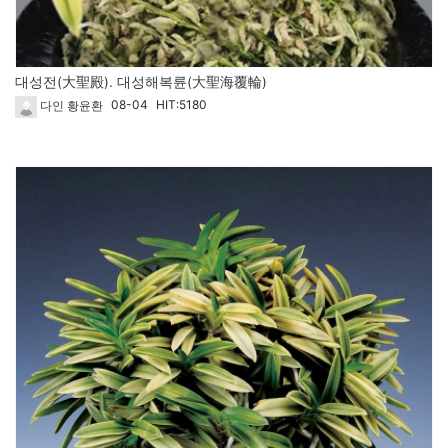
대성전(大聖殿). 대성해복륜(大聖海覆輪)
08-04
HIT:5180
다인 황윤환
270