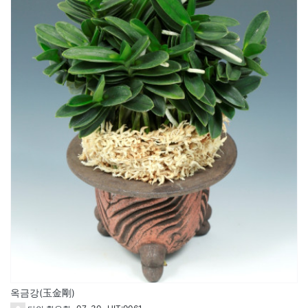
옥금강(玉金剛)