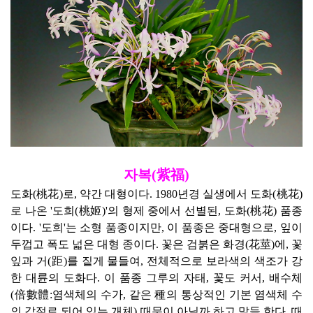
자복(紫福)
도화(桃花)로,
약간 대형이다. 1980년경 실생에서 도화(桃花)
로 나온 '도희(桃姬)'의 형제 중에서 선별된, 도화(桃花) 품종
이다. '도희'는 소형 품종이지만, 이 품종은 중대형으로, 잎이
두껍고 폭도 넓은 대형 종이다. 꽃은 검붉은 화경(花莖)에, 꽃
잎과 거(距)를 짙게 물들여, 전체적으로 보라색의 색조가 강
한 대륜의 도화다. 이 품종 그루의 자태, 꽃도 커서, 배수체
(倍數體:염색체의 수가, 같은 種의 통상적인 기본 염색체 수
의 갑절로 되어 있는 개체) 때문이 아닐까 하고 말들 한다. 때