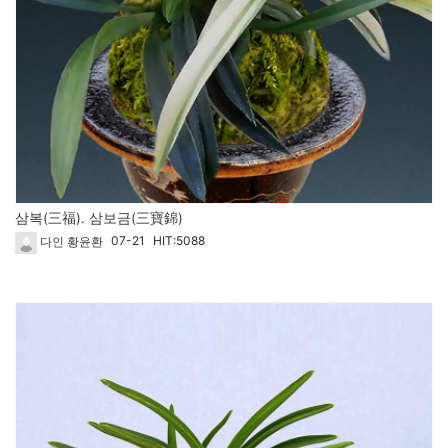
삼복(三福). 삼보금(三寶錦)
07-21
HIT:5088
다인 황윤환
264