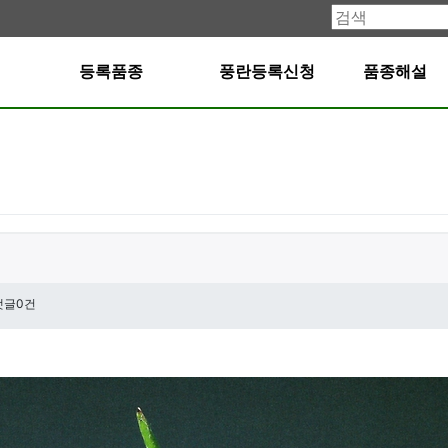
등록품종
풍란등록신청
품종해설
댓글0건