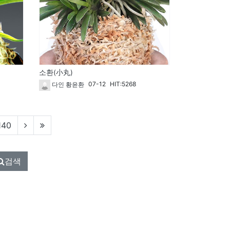
소환(小丸)
07-12
HIT:5268
다인 황윤환
140
검색