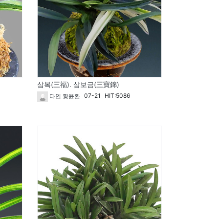
삼복(三福). 삼보금(三寶錦)
07-21
HIT:5086
다인 황윤환
261