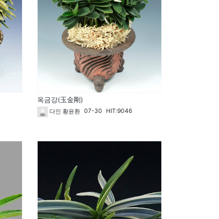
옥금강(玉金剛)
07-30
HIT:9046
다인 황윤환
265