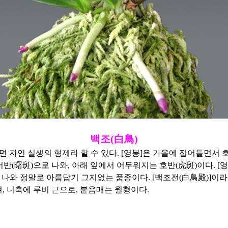
백조(白鳥)
면 자연 실생의 형제라 할 수 있다. [영봉]은 가을에 접어들면서 
반(曙斑)으로 나와, 아래 잎에서 어두워지는 호반(虎斑)이다. [영
 잘 나와 정말로 아름답기 그지없는 품종이다. [백조전(白鳥殿)]이
, 니축에 루비 근으로, 붙음매는 월형이다.