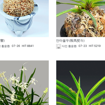
響)
안마울두(鞍馬熨斗)
07-26
HIT:8841
07-23
HIT:5219
 황윤환
다인 황윤환
262