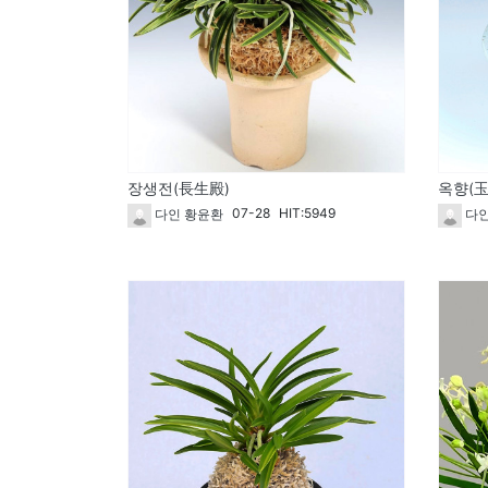
장생전(長生殿)
옥향(玉
07-28
HIT:5949
다인 황윤환
다인
264
263