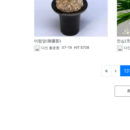
어렴영(御簾影)
천심(天
07-19
HIT:5708
다인 황윤환
다인
13
게시
검색대
검색어
사단법인 대한민국풍란연합회
Korea Pungn