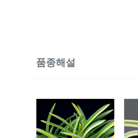
품종해설
272
271