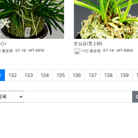
心)
운상금(雲上錦)
07-16
HIT:4910
07-14
HIT:4906
 황윤환
다인 황윤환
현재페이지
1
132
133
134
135
136
137
138
139
물 검색
상
필수
an Association