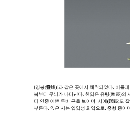
[영봉(靈峰)]과 같은 곳에서 채취되었다. 이를테
봄부터 무늬가 나타난다. 천엽은 유령(幽靈)의 서
터 연중 예쁜 루비 근을 보이며, 서예(曙藝)도
부른다. 잎은 서는 입엽성 희엽으로, 중형 종이며