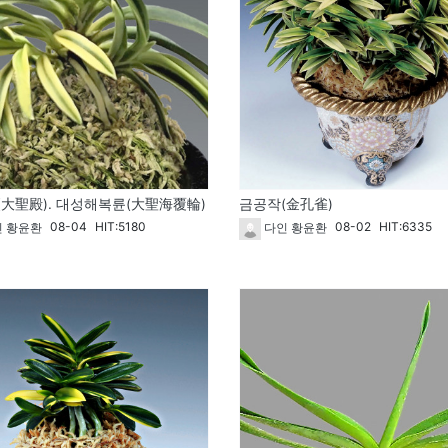
大聖殿). 대성해복륜(大聖海覆輪)
금공작(金孔雀)
08-04
HIT:5180
08-02
HIT:6335
 황윤환
다인 황윤환
266