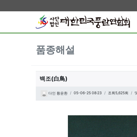
품종해설
백조(白鳥)
페이지 정보
작성일
05-06-25 08:23
조회5,625회
다인 황윤환
관련링크
본문