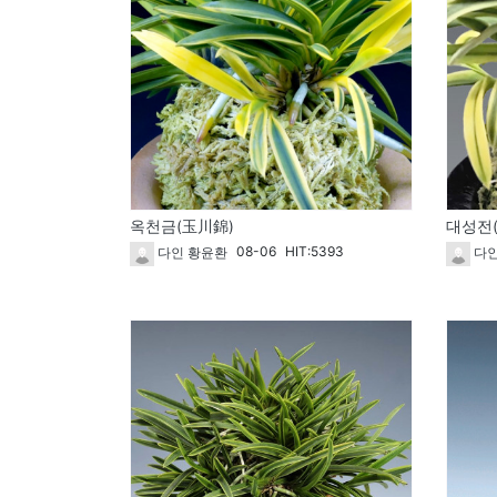
옥천금(玉川錦)
대성전(
08-06
HIT:5393
다인 황윤환
다인
268
267