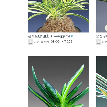
광개토(廣開土. Gwanggeto)
오천구(
08-02
HIT:209
다인 황윤환
다인
열람중
1827