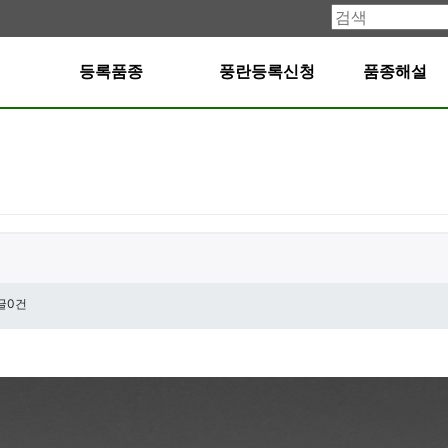
등록품종
풍란등록신청
품종해설
글0건