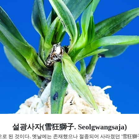
설광사자(雪狂獅子. Seolgwangsaja)
으로 된 것이다. 옛날에는 존재했으나 절종되어 사라졌던 '雪狂獅