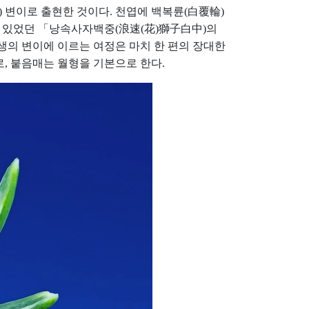
) 변이로 출현한 것이다. 천엽에 백복륜(白覆輪)
터 있었던 「낭속사자백중(浪速(花)獅子白中)의
탄생의 변이에 이르는 여정은 마치 한 편의 장대한
로, 붙음매는 월형을 기본으로 한다.