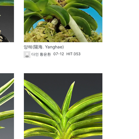
양해(陽海. Yanghae)
07-12
HIT:353
다인 황윤환
1825