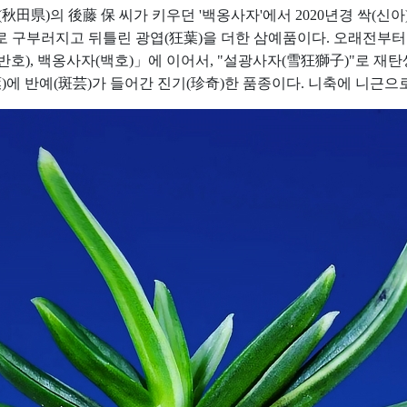
田県)의 後藤 保 씨가 키우던 '백옹사자'에서 2020년경 싹(신아
대로 구부러지고 뒤틀린 광엽(狂葉)을 더한 삼예품이다. 오래전부
산반호), 백옹사자(백호)」에 이어서, "설광사자(雪狂獅子)"로 재
)에 반예(斑芸)가 들어간 진기(珍奇)한 품종이다. 니축에 니근으