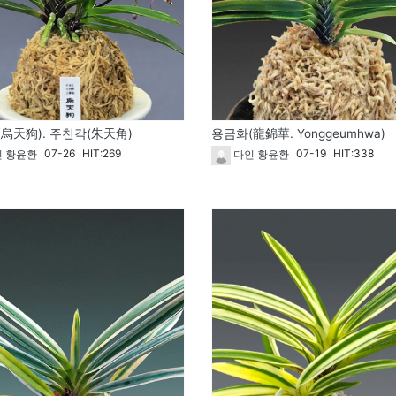
烏天狗). 주천각(朱天角)
용금화(龍錦華. Yonggeumhwa)
07-26
HIT:269
07-19
HIT:338
 황윤환
다인 황윤환
1826