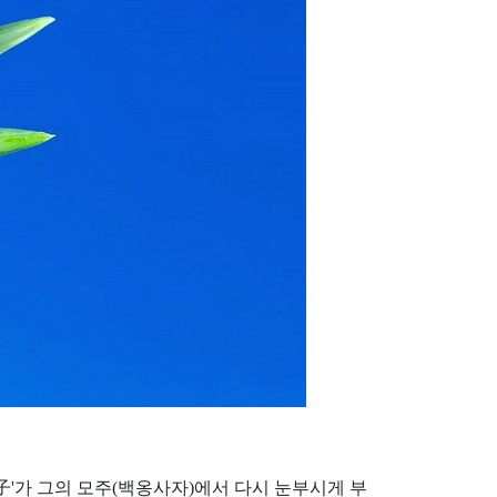
子'가 그의 모주(백옹사자)에서 다시 눈부시게 부