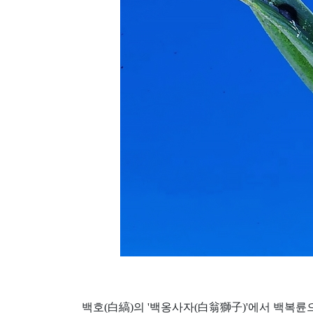
백호(白縞)의 '백옹사자(白翁獅子)'에서 백복륜