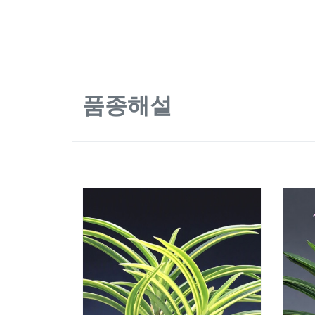
품종해설
1832
1831