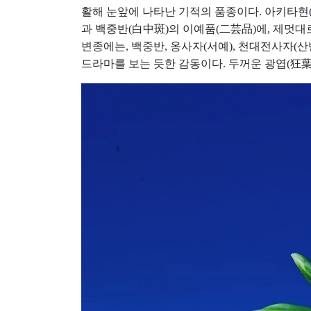
활해 눈앞에 나타난 기적의 품종이다. 아키타현(秋
과 백중반(白中斑)의 이예품(二芸品)에, 제멋
변종에는, 백중반, 옹사자(서예), 천대전사자(
드라마를 보는 듯한 감동이다. 두꺼운 광엽(狂葉