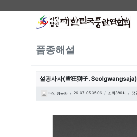
품종해설
설광사자(雪狂獅子. Seolgwangsaja)
페이지 정보
작성일
26-07-05 05:06
조회386회
댓
다인 황윤환
관련링크
본문