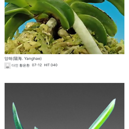
양해(陽海. Yanghae)
07-12
HIT:340
다인 황윤환
1828