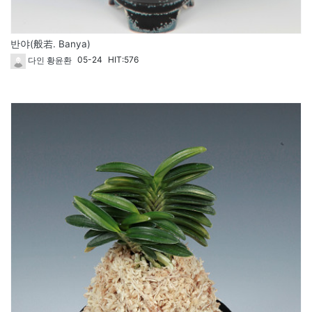
반야(般若. Banya)
05-24
HIT:576
다인 황윤환
1821