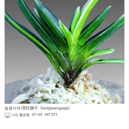
설광사자(雪狂獅子. Seolgwangsaja)
07-05
HIT:371
다인 황윤환