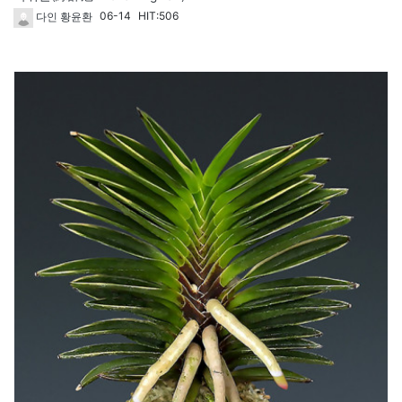
06-14
HIT:506
다인 황윤환
1824