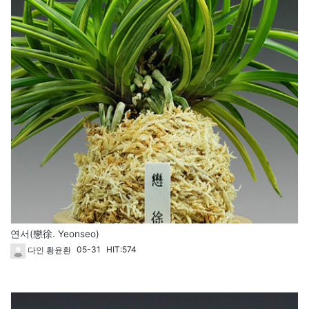
연서(戀徐. Yeonseo)
05-31
HIT:574
다인 황윤환
열람중