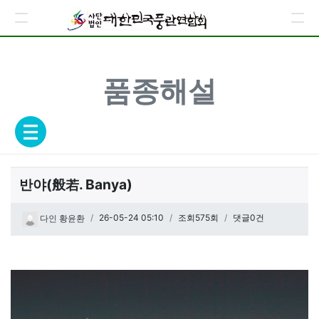
품종해설
반야(般若. Banya)
페이지 정보
작성일
26-05-24 05:10
조회575회
댓글0건
다인 황윤환
관련링크
본문