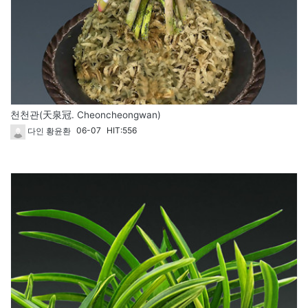
천천관(天泉冠. Cheoncheongwan)
06-07
HIT:556
다인 황윤환
1823