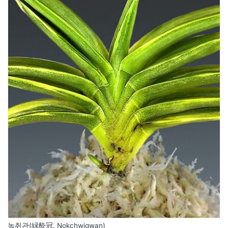
녹취관(緑酔冠. Nokchwigwan)