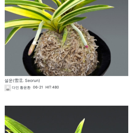
설운(雪澐. Seorun)
06-21
HIT:480
다인 황윤환
1825