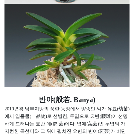
반야(般若. Banya)
2019년경 남부지방의 풍란 농장에서 양종민 씨가 유묘(幼苗)
에서 일품물(一品物)로 선별한, 두엽으로 요반(腰斑)이 선명
하게 드러나는 호반 예(虎 芸)이다. 엽예(葉芸)인 두엽의 가
지런한 곡선미와 그 위에 펼쳐진 요반의 반예(斑芸)가 비단