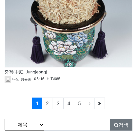
중정(中庭. Jungjeong)
05-16
HIT:685
다인 황윤환
현재페이지
1
2
3
4
5
게시물 검색
검색대상
검색어
필수
검색