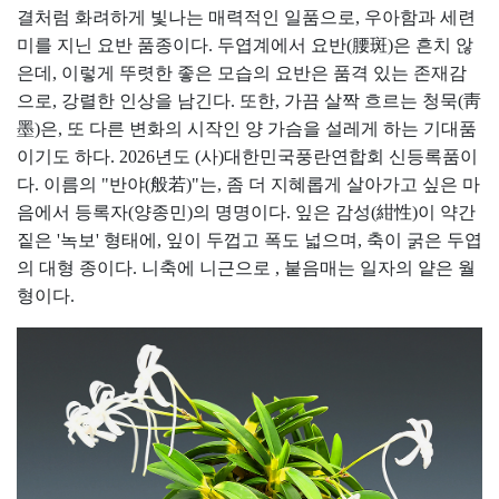
결처럼 화려하게 빛나는 매력적인 일품으로, 우아함과 세련
미를 지닌 요반 품종이다. 두엽계에서 요반(腰斑)은 흔치 않
은데, 이렇게 뚜렷한 좋은 모습의 요반은 품격 있는 존재감
으로, 강렬한 인상을 남긴다. 또한, 가끔 살짝 흐르는 청묵(靑
墨)은, 또 다른 변화의 시작인 양 가슴을 설레게 하는 기대품
이기도 하다. 2026년도 (사)대한민국풍란연합회 신등록품이
다. 이름의 "반야(般若)"는, 좀 더 지혜롭게 살아가고 싶은 마
음에서 등록자(양종민)의 명명이다. 잎은 감성(紺性)이 약간
짙은 '녹보' 형태에, 잎이 두껍고 폭도 넓으며, 축이 굵은 두엽
의 대형 종이다. 니축에 니근으로 , 붙음매는 일자의 얕은 월
형이다.