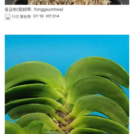
용금화(龍錦華. Yonggeumhwa)
07-19
HIT:314
다인 황윤환
1829