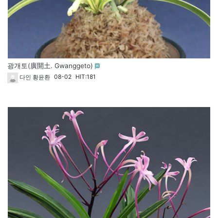
광개토(廣開土. Gwanggeto)
08-02
HIT:181
다인 황윤환
1831