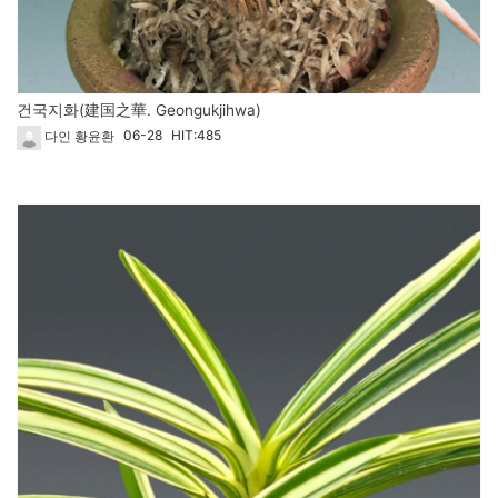
건국지화(建国之華. Geongukjihwa)
06-28
HIT:485
다인 황윤환
1826