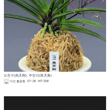
오천구(烏天狗). 주천각(朱天角)
07-26
HIT:256
다인 황윤환
1830