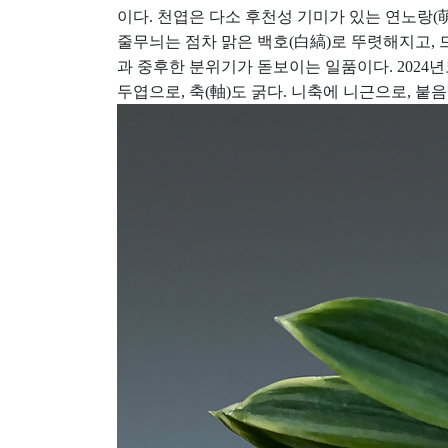
이다. 천엽은 다소 후천성 기미가 있는 연노랑(
줄무늬는 점차 맑은 백호(白縞)로 뚜렷해지고, 
과 중후한 분위기가 돋보이는 일품이다. 2024
두엽으로, 축(軸)도 굵다. 니축에 니근으로, 붙