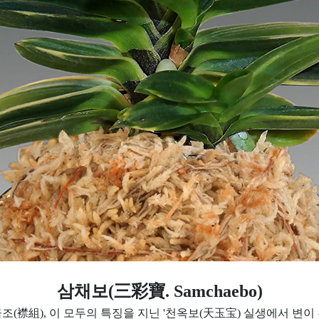
삼채보(三彩寶. Samchaebo)
금조(襟組), 이 모두의 특징을 지닌 '천옥보(天玉宝) 실생에서 변이