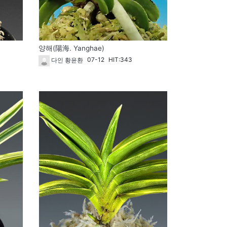
양해(陽海. Yanghae)
07-12
HIT:343
다인 황윤환
1825