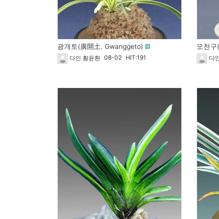
광개토(廣開土. Gwanggeto)
오천구(
08-02
HIT:191
다인 황윤환
다인
1828
1827