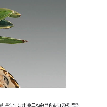
 된, 두엽의 삼광 예(三光芸) 백황호(白黄縞) 품종