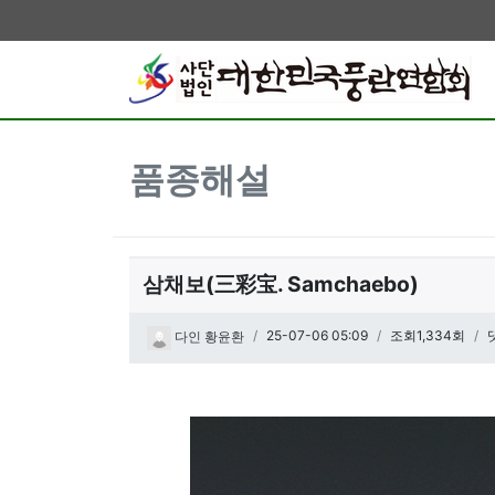
품종해설
삼채보(三彩宝. Samchaebo)
페이지 정보
작성일
25-07-06 05:09
조회1,334회
다인 황윤환
관련링크
본문