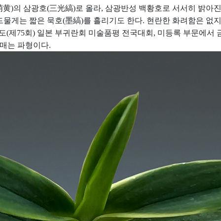
萌黄)의 삼광호(三光縞)로 올라,
삼광반성 백황호로 서서히
밝아진
드물게는 짧은 묵호(墨縞)를 흘리기도 한다. 현란한 화려함은 없
년도(제75회) 일본 부귀란회 미술품평 전국대회, 미등록 부문에서 
음매는 파형이다.