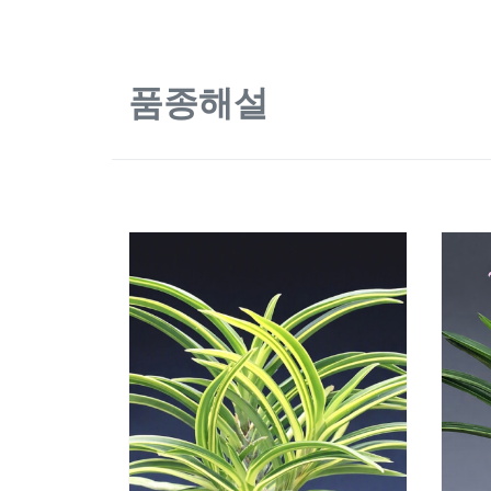
품종해설
1832
1831