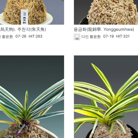
烏天狗). 주천각(朱天角)
용금화(龍錦華. Yonggeumhwa)
07-26
HIT:263
07-19
HIT:321
 황윤환
다인 황윤환
1826