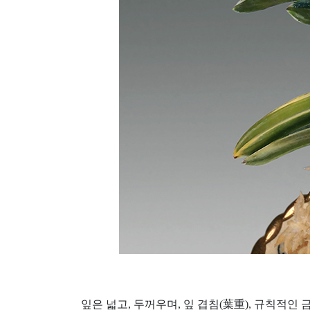
잎은 넓고, 두꺼우며, 잎 겹침(葉重), 규칙적인 