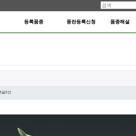
등록품종
풍란등록신청
품종해설
댓글0건