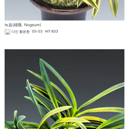
녹음(綠蔭. Nogeum)
05-03
HIT:633
다인 황윤환
1818