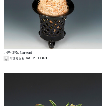
나륜(娜淪. Naryun)
03-22
HIT:801
다인 황윤환
1812