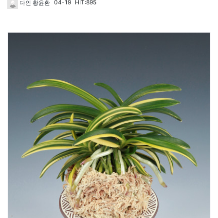
04-19
HIT:895
다인 황윤환
1816