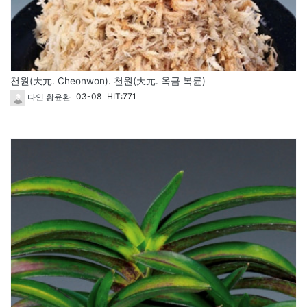
천원(天元. Cheonwon). 천원(天元. 옥금 복륜)
03-08
HIT:771
다인 황윤환
1810