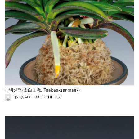
태백산맥(太白山脈. Taebaeksanmaek)
03-01
HIT:837
다인 황윤환
1809