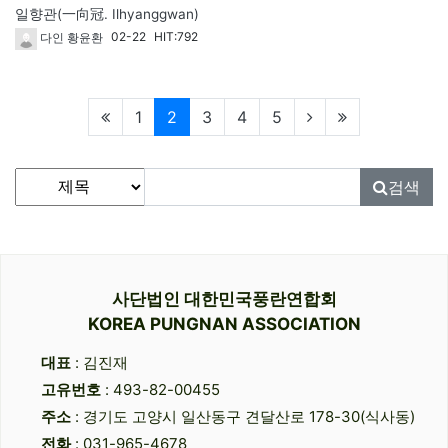
일향관(一向冠. Ilhyanggwan)
02-22
HIT:792
다인 황윤환
현재페이지
1
2
3
4
5
게시물 검색
검색대상
검색어
필수
검색
사단법인 대한민국풍란연합회
KOREA PUNGNAN ASSOCIATION
대표
: 김진재
고유번호
: 493-82-00455
주소
: 경기도 고양시 일산동구 견달산로 178-30(식사동)
전화
: 031-965-4678