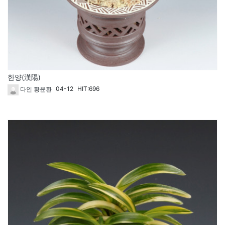
한양(漢陽)
04-12
HIT:696
다인 황윤환
1815