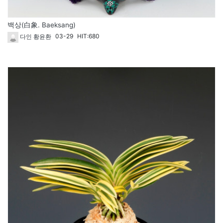
백상(白象. Baeksang)
03-29
HIT:680
다인 황윤환
1813