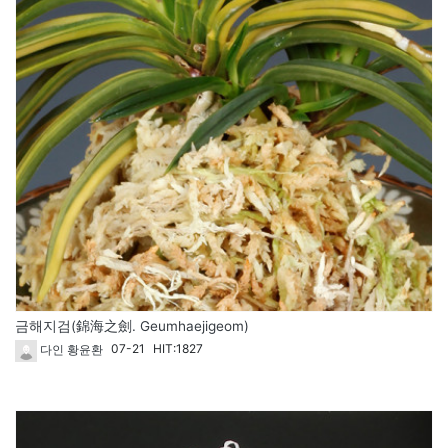
금해지검(錦海之劍. Geumhaejigeom)
07-21
HIT:1827
다인 황윤환
1718