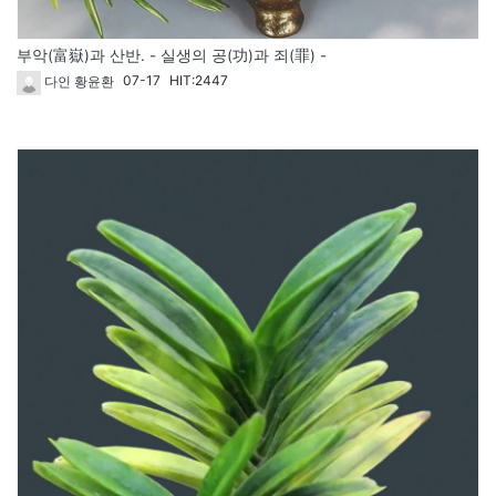
부악(富嶽)과 산반. - 실생의 공(功)과 죄(罪) -
07-17
HIT:2447
다인 황윤환
1717