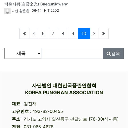
백운지광(白雲之光) Baegunjigwang
06-14
HIT:2202
다인 황윤환
현재페이지
6
7
8
9
10
게시물 검색
검색대상
검색어
필수
검색
사단법인 대한민국풍란연합회
KOREA PUNGNAN ASSOCIATION
대표
: 김진재
고유번호
: 493-82-00455
주소
: 경기도 고양시 일산동구 견달산로 178-30(식사동)
전화
: 031-965-4678