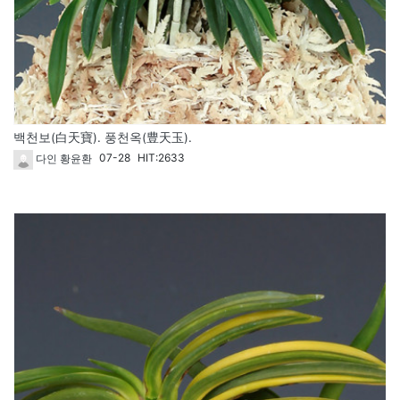
백천보(白天寶). 풍천옥(豊天玉).
07-28
HIT:2633
다인 황윤환
1719