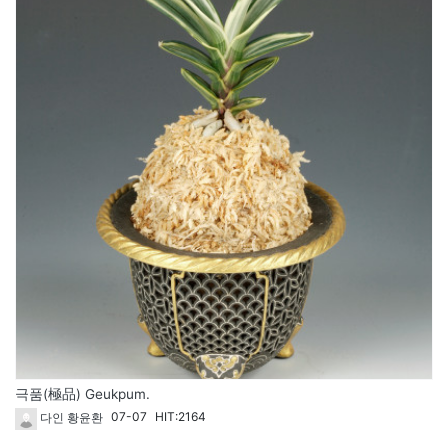
극품(極品) Geukpum.
07-07
HIT:2164
다인 황윤환