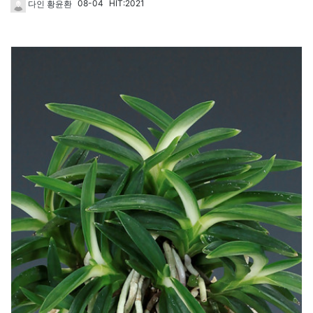
08-04
HIT:2021
다인 황윤환
1720