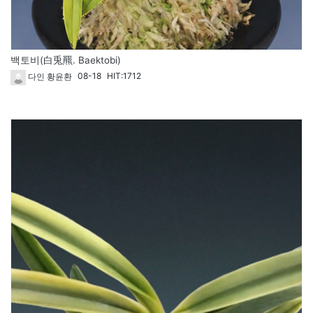
백토비(白兎羆. Baektobi)
08-18
HIT:1712
다인 황윤환
1722