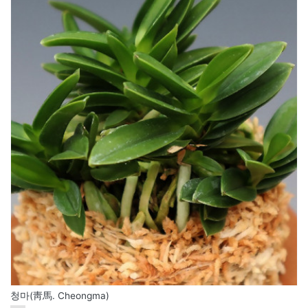
청마(靑馬. Cheongma)