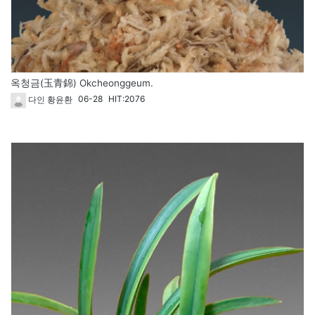
옥청금(玉青錦) Okcheonggeum.
06-28
HIT:2076
다인 황윤환
1714