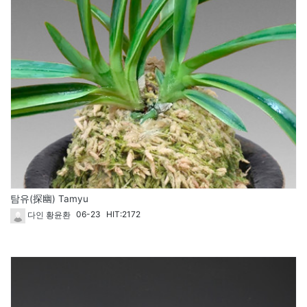
탐유(探幽) Tamyu
06-23
HIT:2172
다인 황윤환
1713