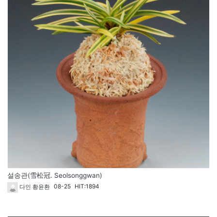
설송관(雪松冠. Seolsonggwan)
08-25
HIT:1894
다인 황윤환