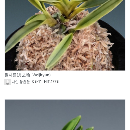
월지륜(月之輪. Woljiryun)
08-11
HIT:1778
다인 황윤환
1721