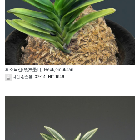
흑조묵산(黑潮墨山) Heukjomuksan.
07-14
HIT:1946
다인 황윤환
1716